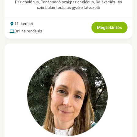
Pszichológus, Tanácsadó szakpszichológus, Relaxációs- és
szimbólumterápiás gyakorlatvezető
11. kerület
Megtekintés
Online rendelés