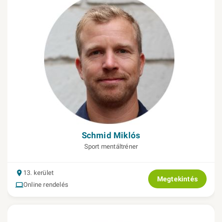
Schmid Miklós
Sport mentáltréner
13. kerület
Megtekintés
Online rendelés