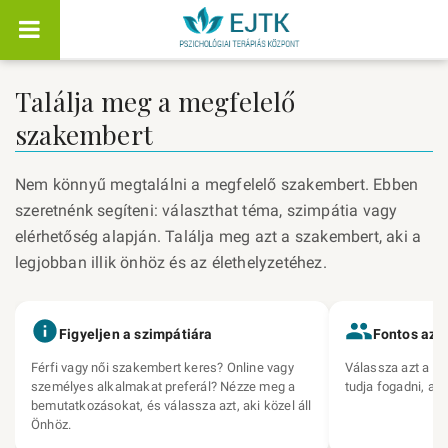
Találja meg a megfelelő
szakembert
Nem könnyű megtalálni a megfelelő szakembert. Ebben
szeretnénk segíteni: választhat téma, szimpátia vagy
elérhetőség alapján. Találja meg azt a szakembert, aki a
legjobban illik önhöz és az élethelyzetéhez.
Figyeljen a szimpátiára
Fontos az 
Férfi vagy női szakembert keres? Online vagy
Válassza azt a sz
személyes alkalmakat preferál? Nézze meg a
tudja fogadni, am
bemutatkozásokat, és válassza azt, aki közel áll
Önhöz.