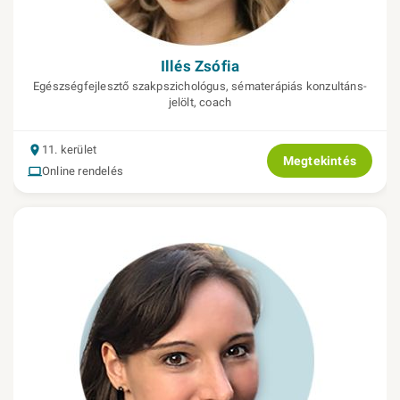
Illés Zsófia
Egészségfejlesztő szakpszichológus, sématerápiás konzultáns-
jelölt, coach
11. kerület
Megtekintés
Online rendelés