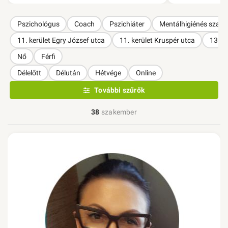
Pszichológus
Coach
Pszichiáter
Mentálhigiénés szak
11. kerület Egry József utca
11. kerület Kruspér utca
13. k
Nő
Férfi
Délelőtt
Délután
Hétvége
Online
További szűrők
38
szakember