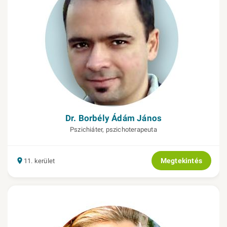
Dr. Borbély Ádám János
Pszichiáter, pszichoterapeuta
Megtekintés
11. kerület