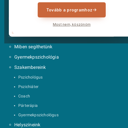
Tovább a programhoz
Most nem, köszönöm
Menü
Miben segíthetünk
Gyermekpszichológia
Szakembereink
Pszichológus
Pszichiáter
Coach
Párterápia
Gyermekpszichológus
Helyszíneink