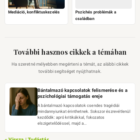
Mediáció, konfliktuskezelés
Pszichés problémák a
családban
További hasznos cikkek a témában
Ha szeretné mélyebben megérteni a témát, az alábbi cikkek
további segítséget nyújthatnak.
Bántalmazó kapcsolatok felismerése és a
pszichológiai támogatás ereje
A bántalmazó kapcsolatok csendes tragédiái
mindannyiunkat érinthetnek. Sokszor észrevétlenül
kezdődik: apró kritikákkal, fokozatos
elszigetelődéssel, majd a...
« Vissza | Tudástár