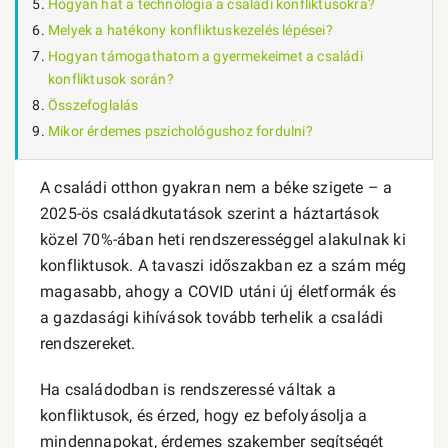
Hogyan hat a technológia a családi konfliktusokra?
Melyek a hatékony konfliktuskezelés lépései?
Hogyan támogathatom a gyermekeimet a családi
konfliktusok során?
Összefoglalás
Mikor érdemes pszichológushoz fordulni?
A családi otthon gyakran nem a béke szigete – a
2025-ös családkutatások szerint a háztartások
közel 70%-ában heti rendszerességgel alakulnak ki
konfliktusok. A tavaszi időszakban ez a szám még
magasabb, ahogy a COVID utáni új életformák és
a gazdasági kihívások tovább terhelik a családi
rendszereket.
Ha családodban is rendszeressé váltak a
konfliktusok, és érzed, hogy ez befolyásolja a
mindennapokat, érdemes szakember segítségét