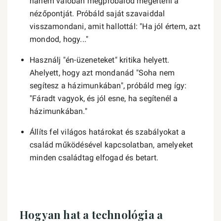
hanem valóban megpróbálod megérteni a
nézőpontját. Próbáld saját szavaiddal
visszamondani, amit hallottál: "Ha jól értem, azt
mondod, hogy..."
Használj "én-üzeneteket" kritika helyett.
Ahelyett, hogy azt mondanád "Soha nem
segítesz a házimunkában", próbáld meg így:
"Fáradt vagyok, és jól esne, ha segítenél a
házimunkában."
Állíts fel világos határokat és szabályokat a
család működésével kapcsolatban, amelyeket
minden családtag elfogad és betart.
Hogyan hat a technológia a