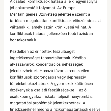
A családi konfliktusok hatása a lelki egyensúlyra
jól dokumentált folyamat. Az Európai
Mentálhigiénés Szövetség jelentése szerint a
tartósan megoldatlan konfliktusok először stresszt
váltanak ki, amely aztán krónikussá válhat. A
konfliktusok hatásai jellemzően több fázisban
bontakoznak ki:
Kezdetben az érintettek feszültséget,
ingerlékenységet tapasztalhatnak. Később
alvászavarok, koncentrációs nehézségek
jelentkezhetnek. Hosszú távon a rendezetlen
konfliktusok szorongásos vagy depresszív
tüneteket okozhatnak. A gyermekek különösen
érzékenyek a családi feszültségekre – az ő
esetükben gyakran iskolai teljesítményromlás,
magatartási problémák jelentkezhetnek. A
tinédzsereknél megnő a rizikómagatartások esélye