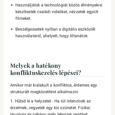
Használjátok a technológiát közös élményekre:
készítsetek családi videókat, nézzetek együtt
filmeket.
Beszélgessetek nyíltan a digitális eszközök
használatáról, ahelyett, hogy tiltanátok.
Melyek a hatékony
konfliktuskezelés lépései?
Amikor már kialakult a konfliktus, érdemes egy
strukturált megközelítést alkalmazni:
1. Hűtsd le a helyzetet - Ha túl intenzívek az
érzelmek, vegyetek egy kis szünetet. Fizikai
távolság és néhány mély lélegzet segíthet