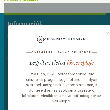
Információk
Egry József Pszichológiai Terápiás Központ
ÖNISMERETI PROGRAM
Budapest 11. kerület, Egry József u. 19. FSZ. 5.
ÖNISMERET · SAJÁT TEMPÓBAN
Bejelentkezés egyénileg történik.
Legyél az életed
főszereplője
Kérjük hívja a pszichológus, pszichiáter, coach
közvetlen számát.
Ez a 6 db, 15–40 perces videókból álló
önismereti program segít felismerni, milyen
Amennyiben a rendelővel kapcsolatban keres minket,
szerepek mozgatnak a kapcsolataidban, a
íron nekünk:
döntéseidben és azokban a visszatérő
körökben, mintákban, amelyekből eddig nehéz
volt kilépni.
Email:
info@ejtk.hu