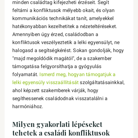
minden családtag kifejezheti érzéseit. Segít
feltárni a konfliktusok mélyebb okait, és olyan
kommunikációs technikákat tanít, amelyekkel
hatékonyabban kezelhetitek a nézeteltéréseket.
Amennyiben úgy érzed, családodban a
konfliktusok veszélyeztetik a lelki egyensúlyt, ne
halogasd a segítségkérést. Sokan gondolják, hogy
"majd megoldódik magától", de a szakember
támogatása felgyorsíthatja a gyógyulás
folyamatát.
Ismerd meg, hogyan támogatjuk a
lelki egyensúly visszaállítását
szolgáltatásainkkal,
ahol képzett szakemberek várják, hogy
segíthessenek családodnak visszatalálni a
harmóniához.
Milyen gyakorlati lépéseket
tehetek a családi konfliktusok