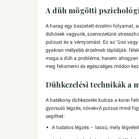
A düh mögötti pszichológ
A harag egy összetett érzelmi folyamat,
dühösek vagyunk, szervezetünk stresszhor
pulzust és a vérnyomást. Ez az "üss vagy
gyakran mélyebb érzelmek táplálják: féle
maga a düh a probléma, hanem ahogyan ki
meg felismerni és egészséges módon keze
Dühkezelési technikák a
A hatékony dühkezelés kulcsa a korai feli
gyorsuló légzés, növekvő pulzus mind figy
segíthet:
A tudatos légzés – lassú, mély légvét