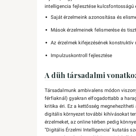
intelligencia fejlesztése kulcsfontosság
Saját érzelmeink azonosítása és elism
Mások érzelmeinek felismerése és tiszt
Az érzelmek kifejezésének konstruktív
Impulzuskontroll fejlesztése
A düh társadalmi vonatko
Társadalmunk ambivalens módon viszonyu
férfiaknál) gyakran elfogadottabb a harag
kritika éri. Ez a kettősség megnehezíthet
digitális környezet további kihívásokat t
érzelmeket, az online térben pedig könny
"Digitális Érzelmi Intelligencia" kutatás