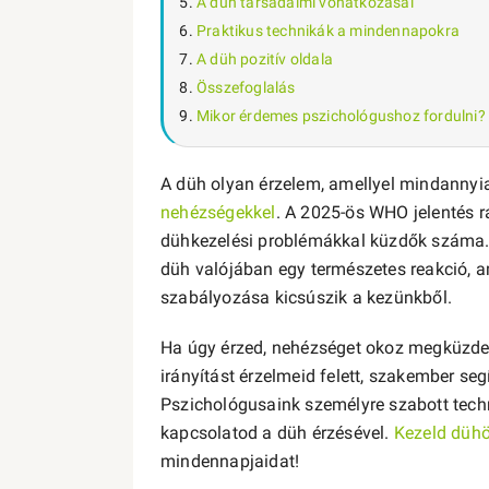
A düh társadalmi vonatkozásai
Praktikus technikák a mindennapokra
A düh pozitív oldala
Összefoglalás
Mikor érdemes pszichológushoz fordulni?
A düh olyan érzelem, amellyel mindanny
nehézségekkel
. A 2025-ös WHO jelentés 
dühkezelési problémákkal küzdők száma. D
düh valójában egy természetes reakció, a
szabályozása kicsúszik a kezünkből.
Ha úgy érzed, nehézséget okoz megküzdeni
irányítást érzelmeid felett, szakember s
Pszichológusaink személyre szabott tech
kapcsolatod a düh érzésével.
Kezeld düh
mindennapjaidat!