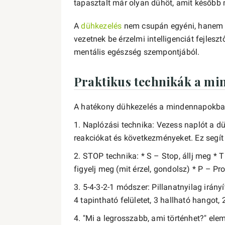
tapasztalt már olyan dühöt, amit később
A
dühkezelés
nem csupán egyéni, hanem tá
vezetnek be érzelmi intelligenciát fejles
mentális egészség szempontjából.
Praktikus technikák a m
A hatékony dühkezelés a mindennapokban
1. Naplózási technika: Vezess naplót a dü
reakciókat és következményeket. Ez segít
2. STOP technika: * S – Stop, állj meg * T
figyelj meg (mit érzel, gondolsz) * P – P
3. 5-4-3-2-1 módszer: Pillanatnyilag irány
4 tapintható felületet, 3 hallható hangot, 2
4. "Mi a legrosszabb, ami történhet?" ele