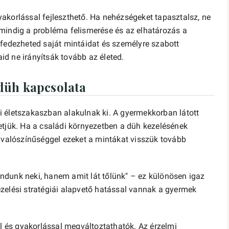
akorlással fejleszthető. Ha nehézségeket tapasztalsz, ne
mindig a probléma felismerése és az elhatározás a
fedezheted saját mintáidat és személyre szabott
aid ne irányítsák tovább az életed.
düh kapcsolata
 életszakaszban alakulnak ki. A gyermekkorban látott
etjük. Ha a családi környezetben a düh kezelésének
y valószínűséggel ezeket a mintákat visszük tovább
ndunk neki, hanem amit lát tőlünk" – ez különösen igaz
zelési stratégiái alapvető hatással vannak a gyermek
al és gyakorlással megváltoztathatók. Az érzelmi