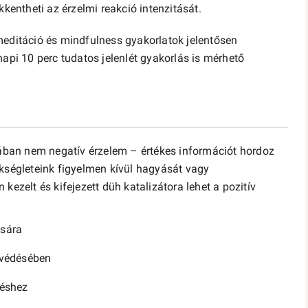
kkentheti az érzelmi reakció intenzitását.
meditáció és mindfulness gyakorlatok jelentősen
napi 10 perc tudatos jelenlét gyakorlás is mérhető
ban nem negatív érzelem – értékes információt hordoz
ükségleteink figyelmen kívül hagyását vagy
kezelt és kifejezett düh katalizátora lehet a pozitív
ására
gvédésében
téshez