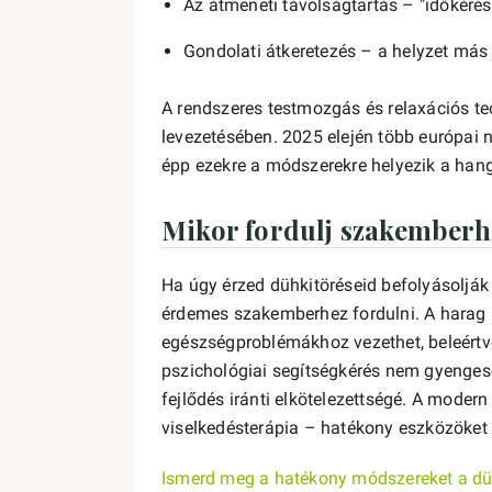
Az átmeneti távolságtartás – "időkérés"
Gondolati átkeretezés – a helyzet más
A rendszeres testmozgás és relaxációs te
levezetésében. 2025 elején több európai
épp ezekre a módszerekre helyezik a hang
Mikor fordulj szakemberh
Ha úgy érzed dühkitöréseid befolyásoljá
érdemes szakemberhez fordulni. A harag n
egészségproblémákhoz vezethet, beleértv
pszichológiai segítségkérés nem gyengesé
fejlődés iránti elkötelezettségé. A moder
viselkedésterápia – hatékony eszközöket
Ismerd meg a hatékony módszereket a dü