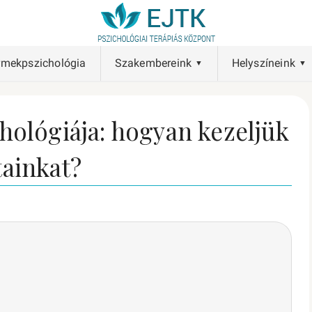
rmekpszichológia
Szakembereink
Helyszíneink
hológiája: hogyan kezeljük
ainkat?