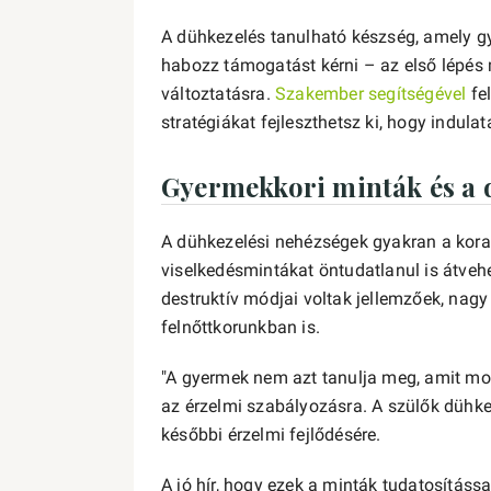
A dühkezelés tanulható készség, amely gy
habozz támogatást kérni – az első lépés 
változtatásra.
Szakember segítségével
fel
stratégiákat fejleszthetsz ki, hogy indulat
Gyermekkori minták és a 
A dühkezelési nehézségek gyakran a korai
viselkedésmintákat öntudatlanul is átveh
destruktív módjai voltak jellemzőek, nag
felnőttkorunkban is.
"A gyermek nem azt tanulja meg, amit mo
az érzelmi szabályozásra. A szülők dühke
későbbi érzelmi fejlődésére.
A jó hír, hogy ezek a minták tudatosításs