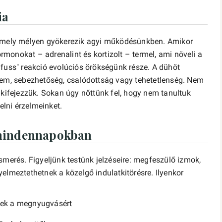
ia
 amely mélyen gyökerezik agyi működésünkben. Amikor
monokat – adrenalint és kortizolt – termel, ami növeli a
 fuss" reakció evolúciós örökségünk része. A dühöt
lem, sebezhetőség, csalódottság vagy tehetetlenség. Nem
fejezzük. Sokan úgy nőttünk fel, hogy nem tanultuk
lni érzelmeinket.
 mindennapokban
smerés. Figyeljünk testünk jelzéseire: megfeszülő izmok,
elmeztethetnek a közelgő indulatkitörésre. Ilyenkor
elek a megnyugvásért