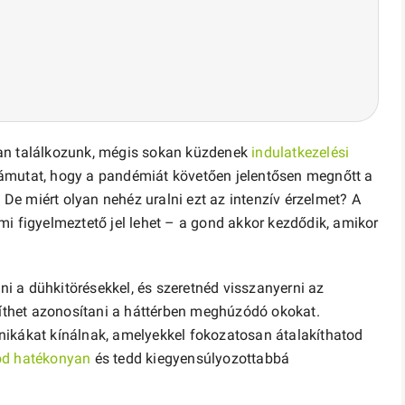
ian találkozunk, mégis sokan küzdenek
indulatkezelési
rámutat, hogy a pandémiát követően jelentősen megnőtt a
e miért olyan nehéz uralni ezt az intenzív érzelmet? A
mi figyelmeztető jel lehet – a gond akkor kezdődik, amikor
 a dühkitörésekkel, és szeretnéd visszanyerni az
egíthet azonosítani a háttérben meghúzódó okokat.
nikákat kínálnak, amelyekkel fokozatosan átalakíthatod
öd hatékonyan
és tedd kiegyensúlyozottabbá