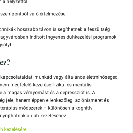
 a helyzettől
 szempontból való értelmezése
chnikák hosszabb távon is segíthetnek a feszültség
 nagyvárosban indított ingyenes dühkezelési programok
súlyt.
ez?
k kapcsolataidat, munkád vagy általános életminőséged,
em megfelelő kezelése fizikai és mentális
e a magas vérnyomást és a depressziót is. A
g jele, hanem éppen ellenkezőleg: az önismeret és
n terápiás módszerek – különösen a kognitív
 nyújthatnak a düh kezeléséhez.
h kezelésére
!