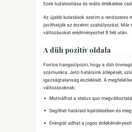
Ezek tudatosítása és reális értékelése csö
Az újabb kutatások szerint a rendszeres 
javíthatják az érzelmi szabályozást. Már 
változásokat eredményezhet 8 hét után.
A düh pozitív oldala
Fontos hangsúlyozni, hogy a düh önmagá
számunkra. Jelzi határaink átlépését, sz
igazságtalanság észlelését. A megfelelően 
változásoknak:
Motiválhat a status quo megváltoztat
Segíthet határaid kijelölésében és me
Energiát adhat a jogos érdekérvényesí