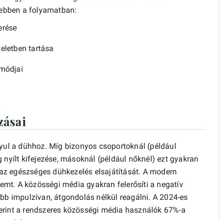
ú ebben a folyamatban:
erése
eletben tartása
 módjai
zásai
l a dühhoz. Míg bizonyos csoportoknál (például
 nyílt kifejezése, másoknál (például nőknél) ezt gyakran
i az egészséges dühkezelés elsajátítását. A modern
eremt. A közösségi média gyakran felerősíti a negatív
ebb impulzívan, átgondolás nélkül reagálni. A 2024-es
 szerint a rendszeres közösségi média használók 67%-a