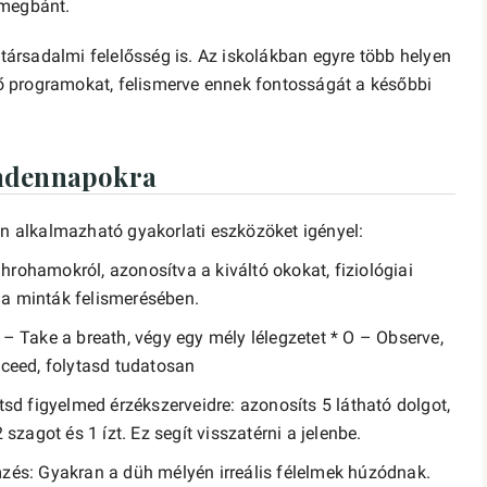
 megbánt.
rsadalmi felelősség is. Az iskolákban egyre több helyen
ztő programokat, felismerve ennek fontosságát a későbbi
indennapokra
 alkalmazható gyakorlati eszközöket igényel:
hrohamokról, azonosítva a kiváltó okokat, fiziológiai
 a minták felismerésében.
 – Take a breath, végy egy mély lélegzetet * O – Observe,
roceed, folytasd tudatosan
ítsd figyelmed érzékszerveidre: azonosíts 5 látható dolgot,
 szagot és 1 ízt. Ez segít visszatérni a jelenbe.
mzés: Gyakran a düh mélyén irreális félelmek húzódnak.