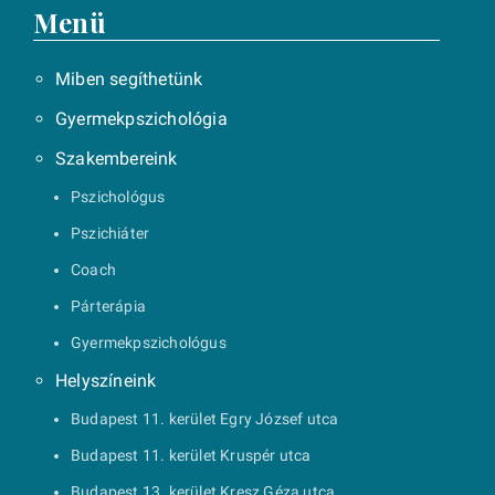
Menü
Miben segíthetünk
Gyermekpszichológia
Szakembereink
Pszichológus
Pszichiáter
Coach
Párterápia
Gyermekpszichológus
Helyszíneink
Budapest 11. kerület Egry József utca
Budapest 11. kerület Kruspér utca
Budapest 13. kerület Kresz Géza utca