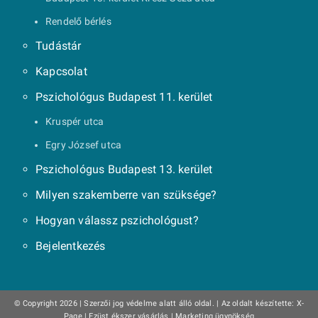
Rendelő bérlés
Tudástár
Kapcsolat
Pszichológus Budapest 11. kerület
Kruspér utca
Egry József utca
Pszichológus Budapest 13. kerület
Milyen szakemberre van szüksége?
Hogyan válassz pszichológust?
Bejelentkezés
© Copyright 2026 | Szerzői jog védelme alatt álló oldal. |
Az oldalt készítette:
X-
Page
|
Ezüst ékszer vásárlás
|
Marketing ügynökség