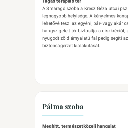
Tágas terápiás tér
A Smaragd szoba a Kresz Géza utcai pszi
legnagyobb helyisége. A kényelmes kanap
lehetővé teszi az egyéni, pár- vagy akár c
hangszigetelt tér biztosítja a diszkréciót,
nyugodt zöld árnyalatú fal pedig segíti az
biztonságérzet kialakulását.
Pálma szoba
Meghitt, természetközeli hangulat