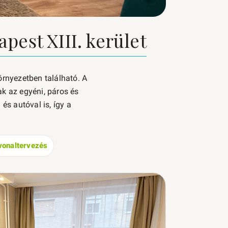
pest XIII. kerület
örnyezetben található. A
ak az egyéni, páros és
s autóval is, így a
vonaltervezés