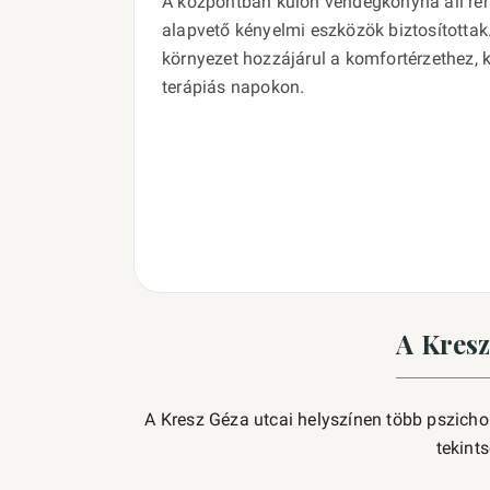
A központban külön vendégkonyha áll rend
alapvető kényelmi eszközök biztosítottak. 
környezet hozzájárul a komfortérzethez,
terápiás napokon.
A Kresz
A Kresz Géza utcai helyszínen több pszicho
tekint