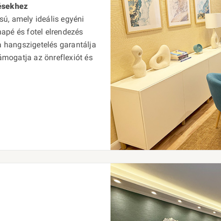
tésekhez
ású, amely ideális egyéni
apé és fotel elrendezés
 a hangszigetelés garantálja
támogatja az önreflexiót és