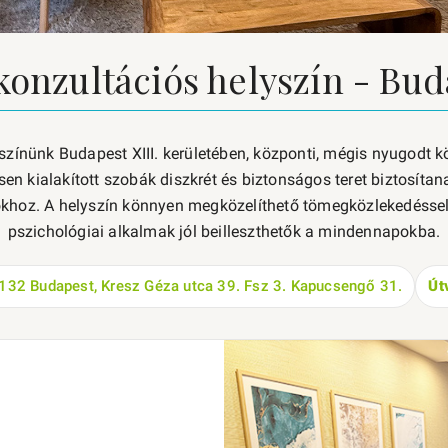
konzultációs helyszín - Buda
színünk Budapest XIII. kerületében, központi, mégis nyugodt k
sen kialakított szobák diszkrét és biztonságos teret biztosítan
ókhoz. A helyszín könnyen megközelíthető tömegközlekedéssel é
pszichológiai alkalmak jól beilleszthetők a mindennapokba.
32 Budapest, Kresz Géza utca 39. Fsz 3. Kapucsengő 31.
Út