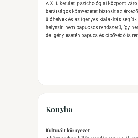
A XIII. kerületi pszichológiai központ váró
barátságos környezetet biztosít az érke
ülőhelyek és az igényes kialakítás segítik
helyszín nem papucsos rendszerű, így ne
de igény esetén papucs és cipővédő is ren
Konyha
Kulturált környezet