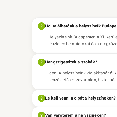
Hol találhatóak a helyszíneik Budap
Helyszíneink Budapesten a XI. kerüle
részletes bemutatókat és a megközel
Hangszigeteltek a szobák?
Igen. A helyszíneink kialakításánál 
beszélgetések zavartalan, biztonsá
Le kell venni a cipőt a helyszíneken?
Van váróterem a helyszíneken?