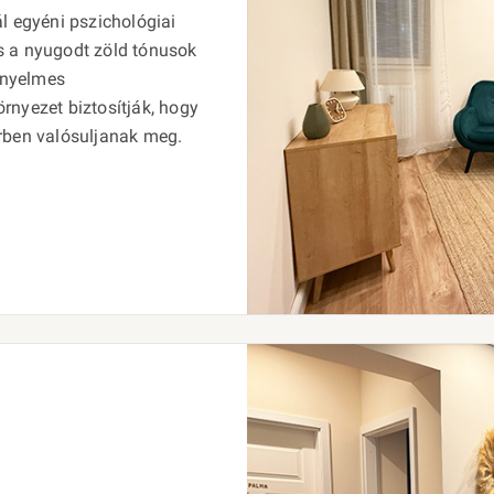
l egyéni pszichológiai
s a nyugodt zöld tónusok
kényelmes
rnyezet biztosítják, hogy
érben valósuljanak meg.