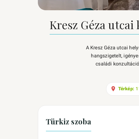
Kresz Géza utcai 
A Kresz Géza utcai hely
hangszigetelt, igénye
családi konzultáci
Térkép:
11
Türkiz szoba