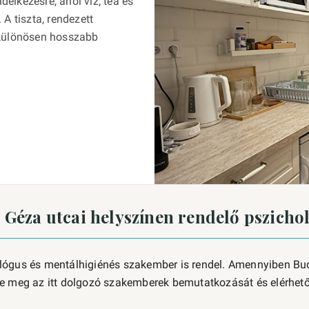
elkezésre, ahol víz, tea és
A tiszta, rendezett
 különösen hosszabb
 Géza utcai helyszínen rendelő pszich
lógus és mentálhigiénés szakember is rendel. Amennyiben Buda
se meg az itt dolgozó szakemberek bemutatkozását és elérhető