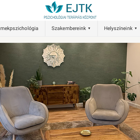
rmekpszichológia
Szakembereink
Helyszíneink