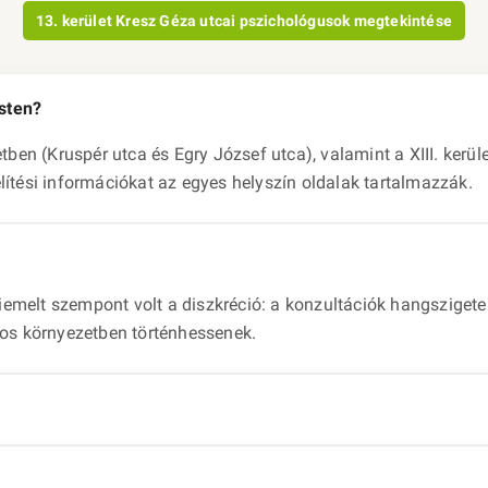
13. kerület Kresz Géza utcai pszichológusok megtekintése
esten?
tben (Kruspér utca és Egry József utca), valamint a XIII. kerül
ítési információkat az egyes helyszín oldalak tartalmazzák.
kiemelt szempont volt a diszkréció: a konzultációk hangsziget
gos környezetben történhessenek.