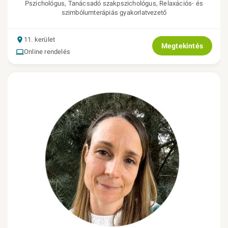
Pszichológus, Tanácsadó szakpszichológus, Relaxációs- és
szimbólumterápiás gyakorlatvezető
11. kerület
Megtekintés
Online rendelés