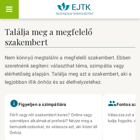
Találja meg a megfelelő
szakembert
Nem könnyű megtalálni a megfelelő szakembert. Ebben
szeretnénk segíteni: választhat téma, szimpátia vagy
elérhetőség alapján. Találja meg azt a szakembert, aki a
legjobban illik önhöz és az élethelyzetéhez.
Figyeljen a szimpátiára
Fontos az 
Férfi vagy női szakembert keres? Online vagy
Válassza azt a sz
személyes alkalmakat preferál? Nézze meg a
tudja fogadni, am
bemutatkozásokat, és válassza azt, aki közel áll
Önhöz.