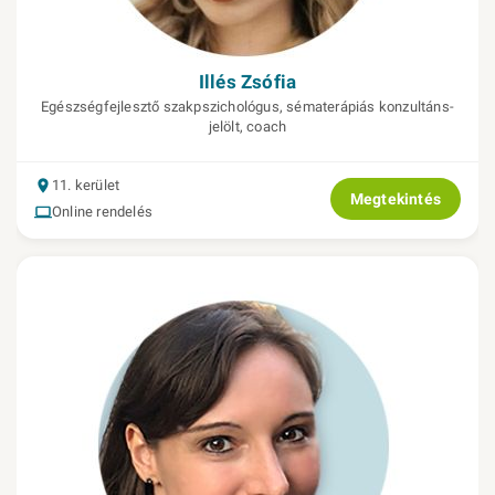
Illés Zsófia
Egészségfejlesztő szakpszichológus, sématerápiás konzultáns-
jelölt, coach
11. kerület
Megtekintés
Online rendelés