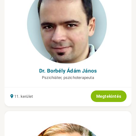
Dr. Borbély Ádám János
Pszichiáter, pszichoterapeuta
Megtekintés
11. kerület