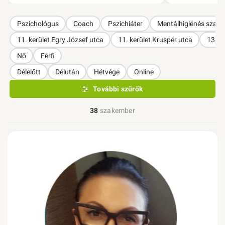
Pszichológus
Coach
Pszichiáter
Mentálhigiénés szak
11. kerület Egry József utca
11. kerület Kruspér utca
13. k
Nő
Férfi
Délelőtt
Délután
Hétvége
Online
További szűrők
38
szakember