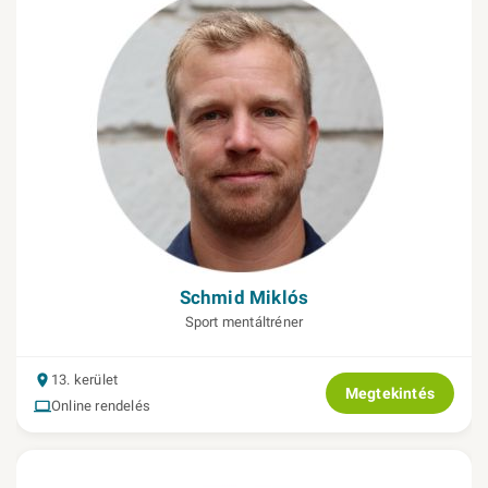
Schmid Miklós
Sport mentáltréner
13. kerület
Megtekintés
Online rendelés