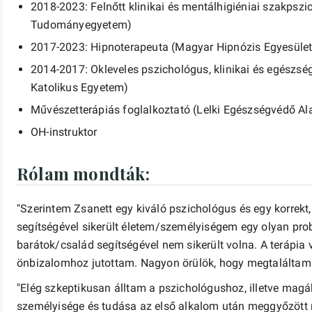
2018-2023: Felnőtt klinikai és mentálhigiéniai szakpsz
Tudományegyetem)
2017-2023: Hipnoterapeuta (Magyar Hipnózis Egyesület
2014-2017: Okleveles pszichológus, klinikai és egészs
Katolikus Egyetem)
Művészetterápiás foglalkoztató (Lelki Egészségvédő Al
OH-instruktor
Rólam mondták:
"Szerintem Zsanett egy kiváló pszichológus és egy korrekt,
segítségével sikerült életem/személyiségem egy olyan pro
barátok/család segítségével nem sikerült volna. A terápia 
önbizalomhoz jutottam. Nagyon örülök, hogy megtaláltam ő
"Elég szkeptikusan álltam a pszichológushoz, illetve magá
személyisége és tudása az első alkalom után meggyőzött ró