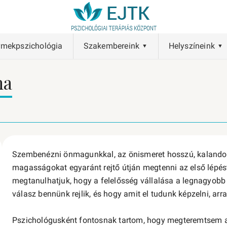
rmekpszichológia
Szakembereink
Helyszíneink
na
Szembenézni önmagunkkal, az önismeret hosszú, kalandok
magasságokat egyaránt rejtő útján megtenni az első lépés
megtanulhatjuk, hogy a felelősség vállalása a legnagyob
válasz bennünk rejlik, és hogy amit el tudunk képzelni, arr
Pszichológusként fontosnak tartom, hogy megteremtsem az