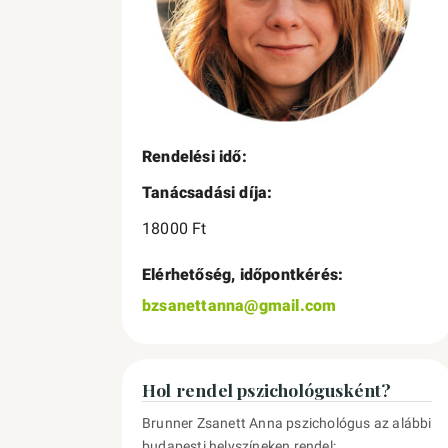
Rendelési idő:
Tanácsadási díja:
18000 Ft
Elérhetőség, időpontkérés:
bzsanettanna@gmail.com
Hol rendel pszichológusként?
Brunner Zsanett Anna pszichológus az alábbi
budapesti helyszíneken rendel: