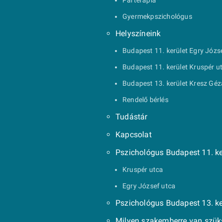
Párterápia
Gyermekpszichológus
Helyszíneink
Budapest 11. kerület Egry Józs
Budapest 11. kerület Kruspér u
Budapest 13. kerület Kresz Géz
Rendelő bérlés
Tudástár
Kapcsolat
Pszichológus Budapest 11. ke
Kruspér utca
Egry József utca
Pszichológus Budapest 13. ke
Milyen szakemberre van szü