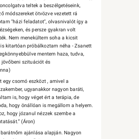
ncolgatva teltek a beszélgetéseink,
 módszereket ötvözve vezetett rá
am "házi feladatot", olvasnivalót így a
hézségeken, és persze gyakran volt
ették. Nem menekültem soha a kicsit
is kitartóan próbálkoztam néha - Zsanett
 megkönnyebbülve mentem haza, tudva,
 jövőbeni szituációt és
Anna)
ott egy csomó eszközt , amivel a
 szakember, ugyanakkor nagyon baráti,
tam is, hogy véget ért a terápia, de
m oda, hogy önállóan is megállom a helyem.
oz, hogy józanul nézzek szembe a
tatását.” (Áron)
ik barátnőm ajánlása alapján. Nagyon