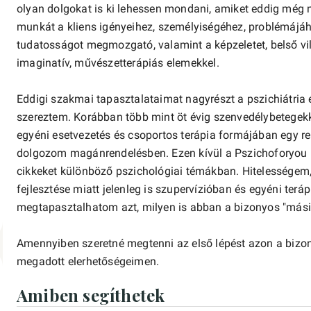
olyan dolgokat is ki lehessen mondani, amiket eddig még n
munkát a kliens igényeihez, személyiségéhez, problémájáho
tudatosságot megmozgató, valamint a képzeletet, belső vil
imaginatív, művészetterápiás elemekkel.
Eddigi szakmai tapasztalataimat nagyrészt a pszichiátria 
szereztem. Korábban több mint öt évig szenvedélybetegekk
egyéni esetvezetés és csoportos terápia formájában egy r
dolgozom magánrendelésben. Ezen kívül a Pszichoforyou n
cikkeket különböző pszichológiai témákban. Hitelessége
fejlesztése miatt jelenleg is szupervízióban és egyéni teráp
megtapasztalhatom azt, milyen is abban a bizonyos "másik
Amennyiben szeretné megtenni az első lépést azon a bizo
megadott elerhetőségeimen.
Amiben segíthetek