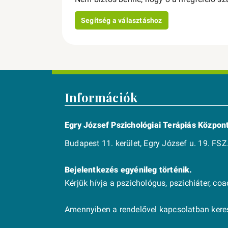
Segítség a választáshoz
Információk
Egry József Pszichológiai Terápiás Közpon
Budapest 11. kerület, Egry József u. 19. FSZ.
Bejelentkezés egyénileg történik.
Kérjük hívja a pszichológus, pszichiáter, co
Amennyiben a rendelővel kapcsolatban keres