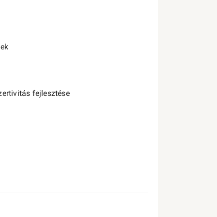
gek
rtivitás fejlesztése