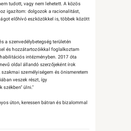
em tudott, vagy nem lehetett. A közös
z igazítom: dolgozok a racionalitást,
ágot előhívó eszközökkel is, többek között
és a szenvedélybetegség területén
el és hozzátartozóikkal foglalkoztam
ehabilitációs intézményben. 2017 óta
evű oldal állandó szerzőjeként írok
m, szakmai személyiségem és önismeretem
iában veszek részt, így
 székben" ülni."
nyos úton, keressen bátran és bizalommal