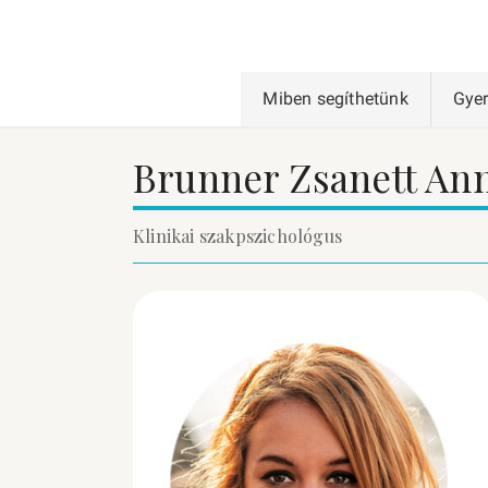
Miben segíthetünk
Gye
Brunner Zsanett An
Klinikai szakpszichológus