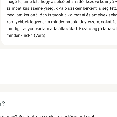
megérte, amellett, hogy az első pillanattól kezdve könnyű 
szimpatikus személyiség, kiváló szakemberként is segített
meg, amiket önállóan is tudok alkalmazni és amelyek sok
könnyebbek legyenek a mindennapok. Úgy érzem, sokat fe
mindig nagyon vártam a találkozókat. Kizárólag jó tapaszt
mindenkinek.” (Vera)
n?
akember? Segítünk eligazodni a lehetőségek között.