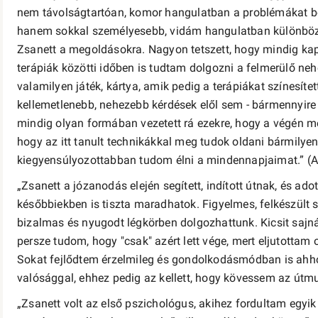
nem távolságtartóan, komor hangulatban a problémákat bo
hanem sokkal személyesebb, vidám hangulatban különböző
Zsanett a megoldásokra. Nagyon tetszett, hogy mindig kapt
terápiák közötti időben is tudtam dolgozni a felmerülő ne
valamilyen játék, kártya, amik pedig a terápiákat színesít
kellemetlenebb, nehezebb kérdések elől sem - bármennyire 
mindig olyan formában vezetett rá ezekre, hogy a végén
hogy az itt tanult technikákkal meg tudok oldani bármilyen
kiegyensúlyozottabban tudom élni a mindennapjaimat.” (
„Zsanett a józanodás elején segített, indított útnak, és ad
későbbiekben is tiszta maradhatok. Figyelmes, felkészült
bizalmas és nyugodt légkörben dolgozhattunk. Kicsit sajnál
persze tudom, hogy "csak" azért lett vége, mert eljutotta
Sokat fejlődtem érzelmileg és gondolkodásmódban is ahh
valósággal, ehhez pedig az kellett, hogy kövessem az útmu
„Zsanett volt az első pszichológus, akihez fordultam egy