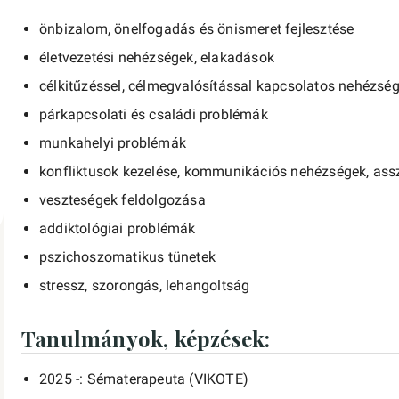
önbizalom, önelfogadás és önismeret fejlesztése
életvezetési nehézségek, elakadások
célkitűzéssel, célmegvalósítással kapcsolatos nehézsé
párkapcsolati és családi problémák
munkahelyi problémák
konfliktusok kezelése, kommunikációs nehézségek, assze
veszteségek feldolgozása
addiktológiai problémák
pszichoszomatikus tünetek
stressz, szorongás, lehangoltság
Tanulmányok, képzések:
2025 -: Sématerapeuta (VIKOTE)