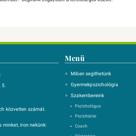
Menü
Miben segíthetünk
t
Gyermekpszichológia
 5.
Szakembereink
Pszichológus
ach közvetlen számát.
Pszichiáter
 minket, íron nekünk:
Coach