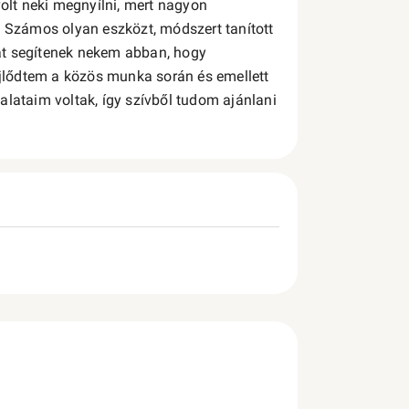
volt neki megnyílni, mert nagyon
. Számos olyan eszközt, módszert tanított
at segítenek nekem abban, hogy
jlődtem a közös munka során és emellett
alataim voltak, így szívből tudom ajánlani