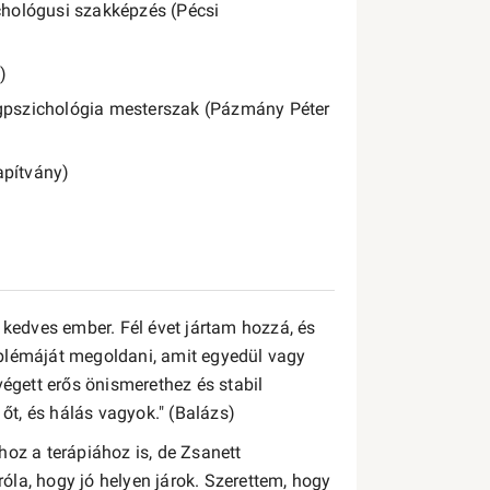
ichológusi szakképzés (Pécsi
)
égpszichológia mesterszak (Pázmány Péter
apítvány)
 kedves ember. Fél évet jártam hozzá, és
blémáját megoldani, amit egyedül vagy
végett erős önismerethez és stabil
t, és hálás vagyok." (Balázs)
hoz a terápiához is, de Zsanett
la, hogy jó helyen járok. Szerettem, hogy