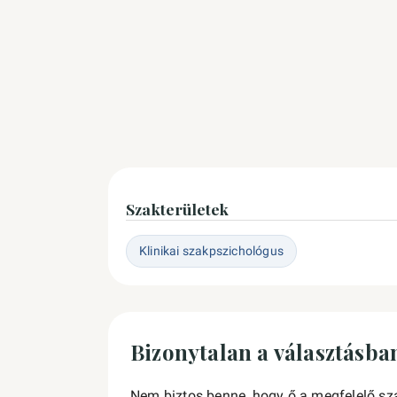
Szakterületek
Klinikai szakpszichológus
Bizonytalan a választásba
Nem biztos benne, hogy ő a megfelelő sz