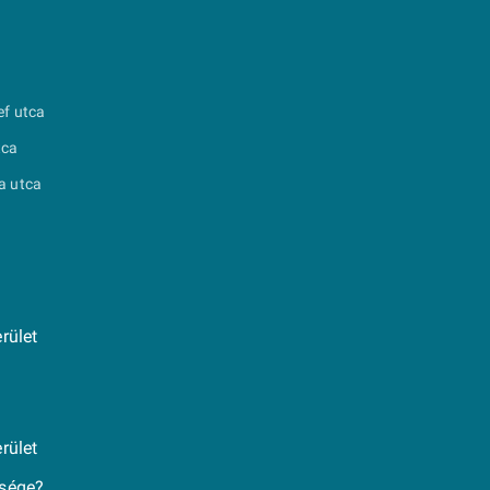
ef utca
tca
a utca
rület
rület
ksége?