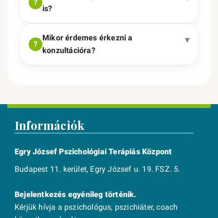
is?
Mikor érdemes érkezni a
konzultációra?
Információk
Egry József Pszichológiai Terápiás Központ
Budapest 11. kerület, Egry József u. 19. FSZ. 5.
Bejelentkezés egyénileg történik.
Kérjük hívja a pszichológus, pszichiáter, coach