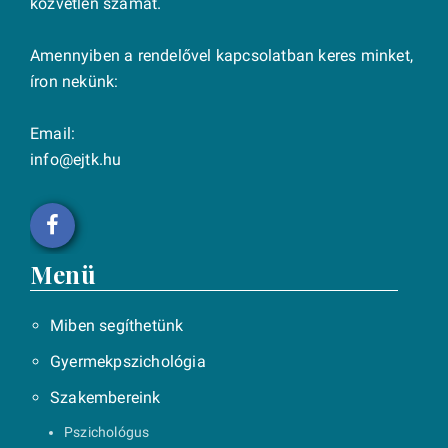
közvetlen számát.
Amennyiben a rendelővel kapcsolatban keres minket,
íron nekünk:
Email:
info@ejtk.hu
Menü
Miben segíthetünk
Gyermekpszichológia
Szakembereink
Pszichológus