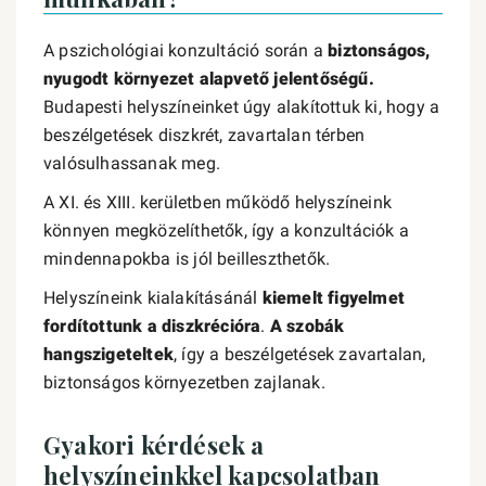
A pszichológiai konzultáció során a
biztonságos,
nyugodt környezet alapvető jelentőségű.
Budapesti helyszíneinket úgy alakítottuk ki, hogy a
beszélgetések diszkrét, zavartalan térben
valósulhassanak meg.
A XI. és XIII. kerületben működő helyszíneink
könnyen megközelíthetők, így a konzultációk a
mindennapokba is jól beilleszthetők.
Helyszíneink kialakításánál
kiemelt figyelmet
fordítottunk a diszkrécióra
.
A szobák
hangszigeteltek
, így a beszélgetések zavartalan,
biztonságos környezetben zajlanak.
Gyakori kérdések a
helyszíneinkkel kapcsolatban