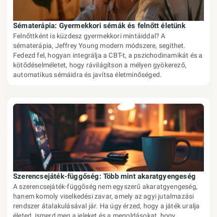
Sématerápia: Gyermekkori sémák és felnőtt életünk
Felnőttként is küzdesz gyermekkori mintáiddal? A
sématerápia, Jeffrey Young modern módszere, segíthet.
Fedezd fel, hogyan integrálja a CBT-t, a pszichodinamikát és a
kötődéselméletet, hogy rávilágítson a mélyen gyökerező,
automatikus sémáidra és javítsa életminőséged.
Szerencsejáték-függőség: Több mint akaratgyengeség
A szerencsejáték-függőség nem egyszerű akaratgyengeség,
hanem komoly viselkedési zavar, amely az agyi jutalmazási
rendszer átalakulásával jár. Ha úgy érzed, hogy a játék uralja
életed, ismerd meg a jeleket és a megoldásokat, hogy