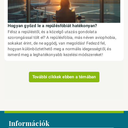
Hogyan győzd le a repülésfóbiát hatékonyan?
Félsz a repüléstől, és a közelgő utazás gondolata
szorongással tölt el? A repülésfóbia, más néven aviophobia,
sokakat érint, de ne aggódj, van megoldás! Fedezd fel,
hogyan különböztethető meg a normális idegességtől, és
ismerd meg a leghatékonyabb kezelési módszereket!
További cikkek ebben a témában
Információk