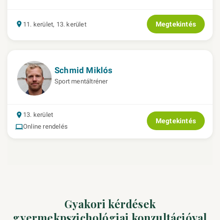
Megtekintés
11. kerület, 13. kerület
Schmid Miklós
Sport mentáltréner
13. kerület
Megtekintés
Online rendelés
Gyakori kérdések
gyermekpszichológiai konzultációval