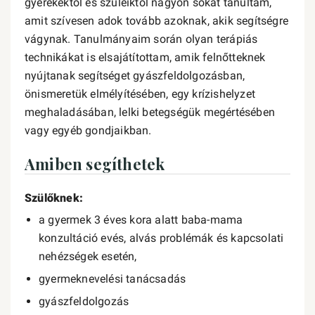
gyerekektől és szüleiktől nagyon sokat tanultam,
amit szívesen adok tovább azoknak, akik segítségre
vágynak. Tanulmányaim során olyan terápiás
technikákat is elsajátítottam, amik felnőtteknek
nyújtanak segítséget gyászfeldolgozásban,
önismeretük elmélyítésében, egy krízishelyzet
meghaladásában, lelki betegségük megértésében
vagy egyéb gondjaikban.
Amiben segíthetek
Szülőknek:
a gyermek 3 éves kora alatt baba-mama
konzultáció evés, alvás problémák és kapcsolati
nehézségek esetén,
gyermeknevelési tanácsadás
gyászfeldolgozás