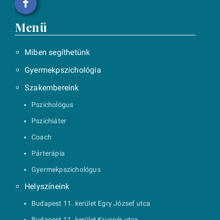
Menü
Miben segíthetünk
Gyermekpszichológia
Szakembereink
Pszichológus
Pszichiáter
Coach
Párterápia
Gyermekpszichológus
Helyszíneink
Budapest 11. kerület Egry József utca
Budapest 11. kerület Kruspér utca