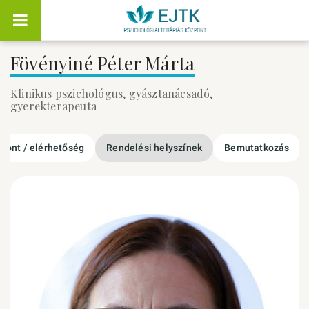
Fövényiné Péter Márta
Klinikus pszichológus, gyásztanácsadó,
gyerekterapeuta
őpont / elérhetőség
Rendelési helyszínek
Bemutatkozás