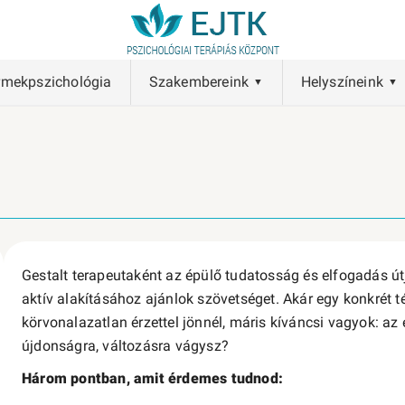
rmekpszichológia
Szakembereink
Helyszíneink
Gestalt terapeutaként az épülő tudatosság és elfogadás út
aktív alakításához ajánlok szövetséget. Akár egy konkrét t
körvonalazatlan érzettel jönnél, máris kíváncsi vagyok: a
újdonságra, változásra vágysz?
Három pontban, amit érdemes tudnod: