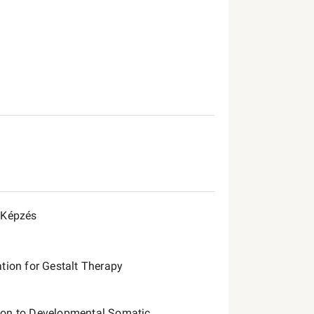
 Képzés
tion for Gestalt Therapy
ion to Developmental Somatic