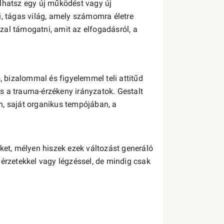
bálhatsz egy új működést vagy új
ű, tágas világ, amely számomra életre
al támogatni, amit az elfogadásról, a
bizalommal és figyelemmel teli attitűd
s a trauma-érzékeny irányzatok. Gestalt
n, saját organikus tempójában, a
t, mélyen hiszek ezek változást generáló
 érzetekkel vagy légzéssel, de mindig csak