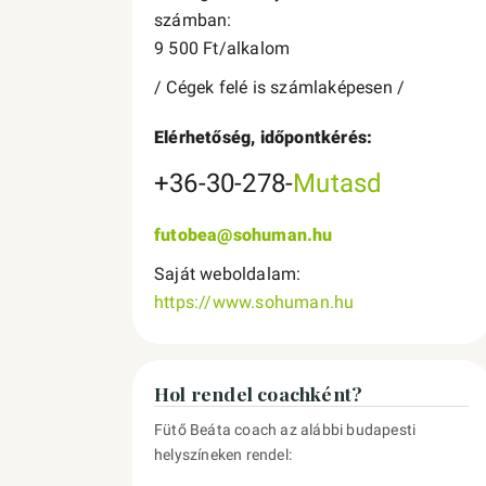
számban:
9 500 Ft/alkalom
/ Cégek felé is számlaképesen /
Elérhetőség, időpontkérés:
+36-30-278-
Mutasd
futobea@sohuman.hu
Saját weboldalam:
https://www.sohuman.hu
Hol rendel coachként?
Fütő Beáta coach az alábbi budapesti
helyszíneken rendel: