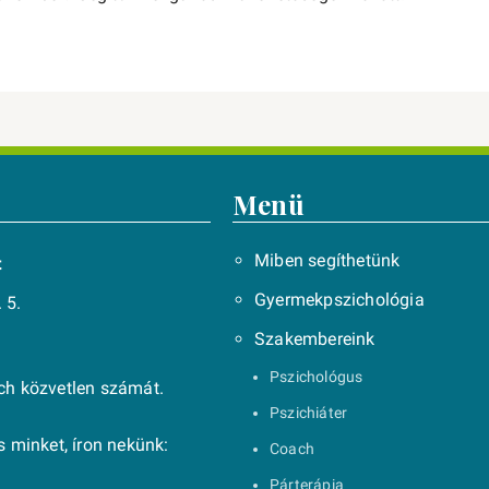
Menü
Miben segíthetünk
t
Gyermekpszichológia
 5.
Szakembereink
Pszichológus
ach közvetlen számát.
Pszichiáter
 minket, íron nekünk:
Coach
Párterápia