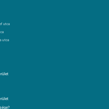
ef utca
tca
a utca
rület
rület
ksége?