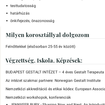
testtudatosság
határhúzás
önkifejezés, önazonosság
Milyen korosztállyal dolgozom
Felnőttekkel (elsősorban 25-55 év között)
Végzettség, Iskola, Képzések:
BUDAPEST GESTALT INTÉZET – 4 éves Gestalt Terapeuta
Az intézet szakmai partnere: Norwegian Gestalt Institute
Nemzetközi akkreditáció és etikai kódex: European Associa
Nemzetközi workshopok, konferenciák
JENNYFER BURY - Shaping Now and Next: An Introduct