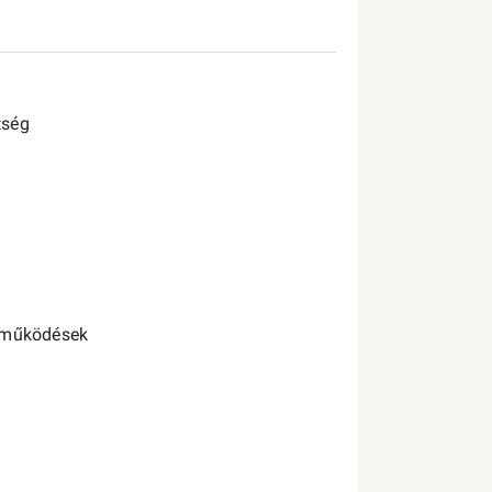
tség
) működések