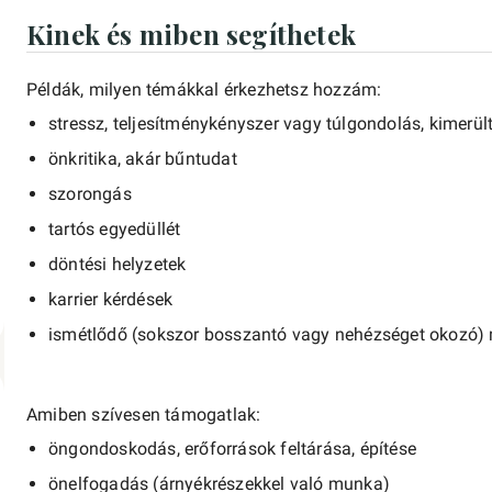
Kinek és miben segíthetek
Példák, milyen témákkal érkezhetsz hozzám:
stressz, teljesítménykényszer vagy túlgondolás, kimerül
önkritika, akár bűntudat
szorongás
tartós egyedüllét
döntési helyzetek
karrier kérdések
ismétlődő (sokszor bosszantó vagy nehézséget okozó
Amiben szívesen támogatlak:
öngondoskodás, erőforrások feltárása, építése
önelfogadás (árnyékrészekkel való munka)