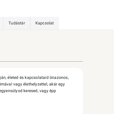
Tudástár
Kapcsolat
ján, életed és kapcsolataid önazonos,
émával vagy élethelyzettel, akár egy
z egyensúlyod keresed, vagy épp