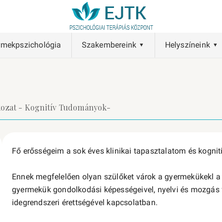
rmekpszichológia
Szakembereink
Helyszíneink
okozat - Kognitív Tudományok-
Fő erősségeim a sok éves klinikai tapasztalatom és kognit
Ennek megfelelően olyan szülőket várok a gyermekükekl a
gyermekük gondolkodási képességeivel, nyelvi és mozgás f
idegrendszeri érettségével kapcsolatban.