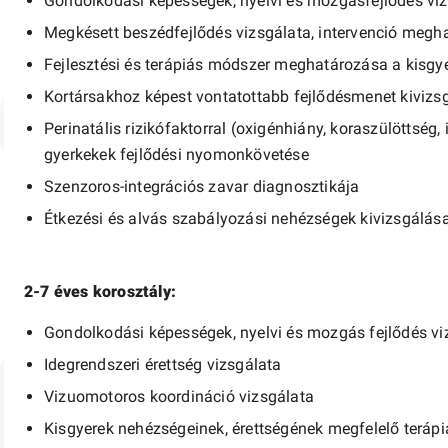
Gondolkodási képességek, nyelvi és mozgásfejlődés vizsg
Megkésett beszédfejlődés vizsgálata, intervenció megh
Fejlesztési és terápiás módszer meghatározása a kisgy
Kortársakhoz képest vontatottabb fejlődésmenet kivizsg
Perinatális rizikófaktorral (oxigénhiány, koraszülöttség, 
gyerkekek fejlődési nyomonkövetése
Szenzoros-integrációs zavar diagnosztikája
Étkezési és alvás szabályozási nehézségek kivizsgálás
2-7 éves korosztály:
Gondolkodási képességek, nyelvi és mozgás fejlődés vi
Idegrendszeri érettség vizsgálata
Vizuomotoros koordináció vizsgálata
Kisgyerek nehézségeinek, érettségének megfelelő teráp