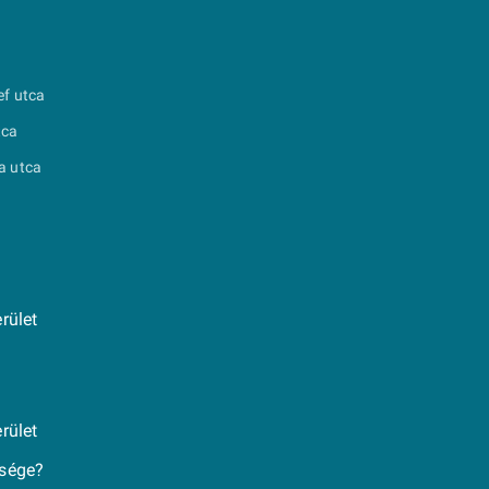
ef utca
tca
a utca
rület
rület
ksége?