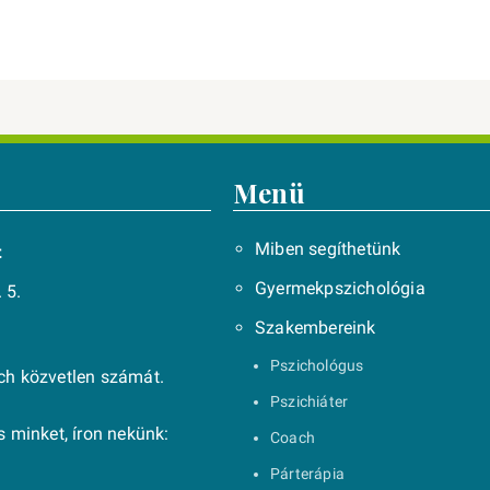
Menü
Miben segíthetünk
t
Gyermekpszichológia
 5.
Szakembereink
Pszichológus
ach közvetlen számát.
Pszichiáter
 minket, íron nekünk:
Coach
Párterápia