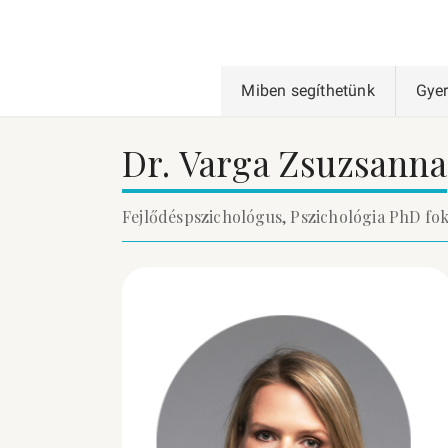
Miben segíthetünk
Gye
Dr. Varga Zsuzsanna
Fejlődéspszichológus, Pszichológia PhD f