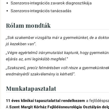
Szenzoros-integrációs zavarok diagnosztikája
Szenzoros-integrációs tanácsadás
Rólam mondták
,,Sok szakember vizsgálta már a gyermekünket, de a dokto
jó kezekben van”.
,,Végre egyértelmű iránymutatást kaptunk, hogy gyermekünk 
eljárás az, ami leginkább megfelel.”
,,Szakszerű, precíz felmérésben volt része a gyermekünknek
eredményéről szakvélemény is kérhető”.
Munkatapasztalat
11 éves klinikai tapasztalattal rendelkezem
a fejlődéspsz
A
Szent Margit Kórház Fejlődésneurológia Osztályán dol