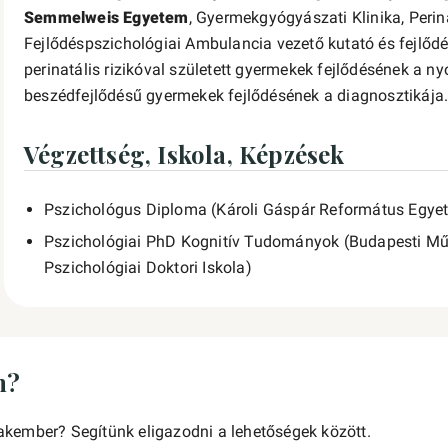
Semmelweis Egyetem
, Gyermekgyógyászati Klinika, Peri
Fejlődéspszichológiai Ambulancia vezető kutató és fejlőd
perinatális rizikóval született gyermekek fejlődésének a 
beszédfejlődésű gyermekek fejlődésének a diagnosztikája
Végzettség, Iskola, Képzések
Pszichológus Diploma (Károli Gáspár Református Egye
Pszichológiai PhD Kognitív Tudományok (Budapesti M
Pszichológiai Doktori Iskola)
n?
akember? Segítünk eligazodni a lehetőségek között.