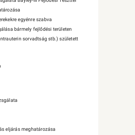
álata Bayley-III Fejlődési Teszttel
atározása
erekekre egyénre szabva
álása bármely fejlődési területen
intrauterin sorvadtság stb.) született
a
zsgálata
iás eljárás meghatározása