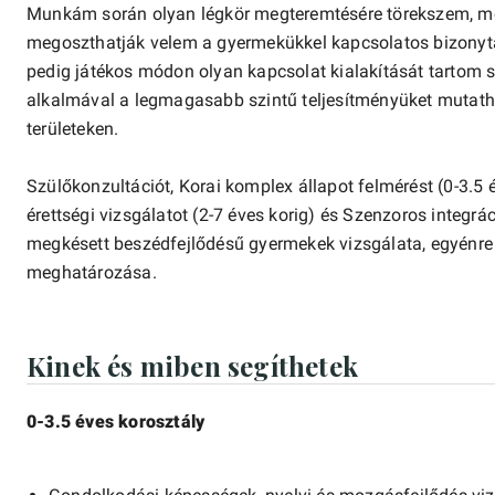
Munkám során olyan légkör megteremtésére törekszem, me
megoszthatják velem a gyermekükkel kapcsolatos bizonyta
pedig játékos módon olyan kapcsolat kialakítását tartom s
alkalmával a legmagasabb szintű teljesítményüket mutath
területeken.
Szülőkonzultációt, Korai komplex állapot felmérést (0-3.5 
érettségi vizsgálatot (2-7 éves korig) és Szenzoros integr
megkésett beszédfejlődésű gyermekek vizsgálata, egyénre 
meghatározása.
Kinek és miben segíthetek
0-3.5 éves korosztály