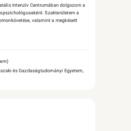
natális Intenzív Centrumában dolgozom a
éspszichológusaként. Szakterületem a
nyomonkövetése, valamint a megkésett
.
tem)
űszaki és Gazdaságtudományi Egyetem,