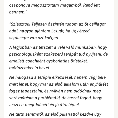
csapongva megosztottam magamból. Rend lett
bennem.”
“Sziasztok! Teljesen őszintén tudom az öt csillagot
adni, nagyon ajánlom Laurát, ha úgy érzed
segítségre van szükséged.
A legjobban az tetszett a vele való munkában, hogy
pszichológusként szakszerű terápát tud nyújtani, de
emellett coachként gyakorlatias ötleteket,
módszereket is bevet.
Ne halogasd a terápia elkezdését, hanem vágj bele,
mert lehet, hogy már az első alkalom után enyhülést
fogsz tapasztalni, és nyilván nem oldódnak meg
varázsütésre a problémáid, de érezni fogod, hogy
teszel a megoldásért és jó útra léptél.
Ne tarts semmitől, az első pillanattól kezdve úgy