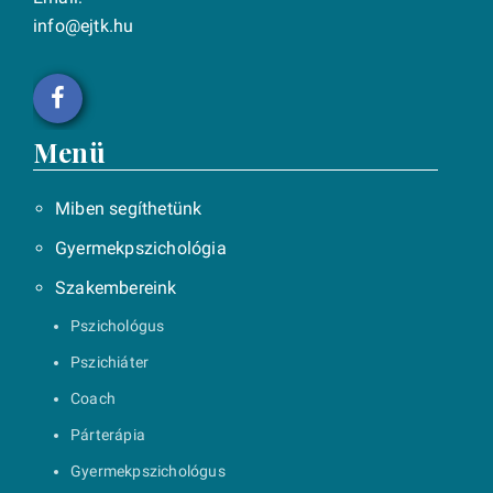
info@ejtk.hu
Menü
Miben segíthetünk
Gyermekpszichológia
Szakembereink
Pszichológus
Pszichiáter
Coach
Párterápia
Gyermekpszichológus