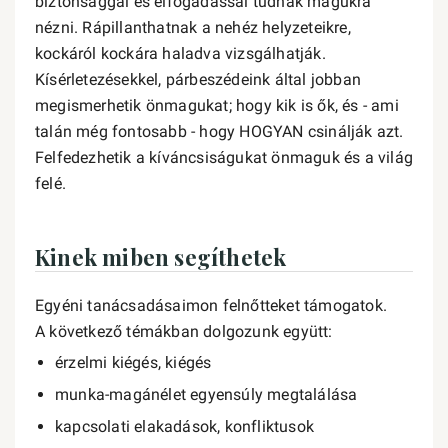
biztonsággal és elfogadással tudnak magukra
nézni. Rápillanthatnak a nehéz helyzeteikre,
kockáról kockára haladva vizsgálhatják.
Kísérletezésekkel, párbeszédeink által jobban
megismerhetik önmagukat; hogy kik is ők, és - ami
talán még fontosabb - hogy HOGYAN csinálják azt.
Felfedezhetik a kíváncsiságukat önmaguk és a világ
felé.
Kinek miben segíthetek
Egyéni tanácsadásaimon felnőtteket támogatok.
A következő témákban dolgozunk együtt:
érzelmi kiégés, kiégés
munka-magánélet egyensúly megtalálása
kapcsolati elakadások, konfliktusok