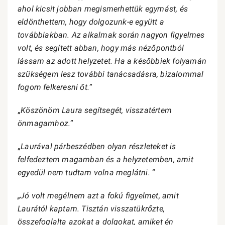
ahol kicsit jobban megismerhettük egymást, és
eldönthettem, hogy dolgozunk-e együtt a
továbbiakban. Az alkalmak során nagyon figyelmes
volt, és segített abban, hogy más nézőpontból
lássam az adott helyzetet. Ha a későbbiek folyamán
szükségem lesz további tanácsadásra, bizalommal
fogom felkeresni őt.
”
„
Köszönöm Laura segítsegét, visszatértem
önmagamhoz.
”
„
Laurával párbeszédben olyan részleteket is
felfedeztem magamban és a helyzetemben, amit
egyedül nem tudtam volna meglátni.
“
„Jó volt megélnem azt a fokú figyelmet, amit
Laurától kaptam. Tisztán visszatükrőzte,
összefoglalta azokat a dolgokat, amiket én