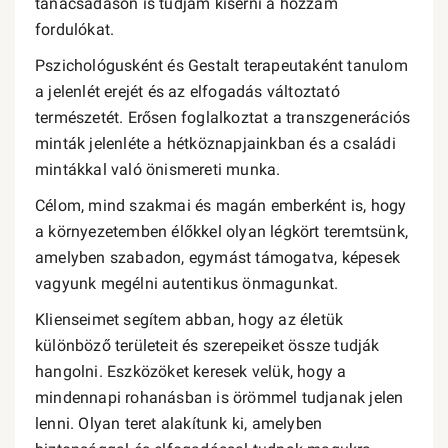
tanácsadáson is tudjam kísérni a hozzám
fordulókat.
Pszichológusként és Gestalt terapeutaként tanulom
a jelenlét erejét és az elfogadás változtató
természetét. Erősen foglalkoztat a transzgenerációs
minták jelenléte a hétköznapjainkban és a családi
mintákkal való önismereti munka.
Célom, mind szakmai és magán emberként is, hogy
a környezetemben élőkkel olyan légkört teremtsünk,
amelyben szabadon, egymást támogatva, képesek
vagyunk megélni autentikus önmagunkat.
Klienseimet segítem abban, hogy az életük
különböző területeit és szerepeiket össze tudják
hangolni. Eszközöket keresek velük, hogy a
mindennapi rohanásban is örömmel tudjanak jelen
lenni. Olyan teret alakítunk ki, amelyben