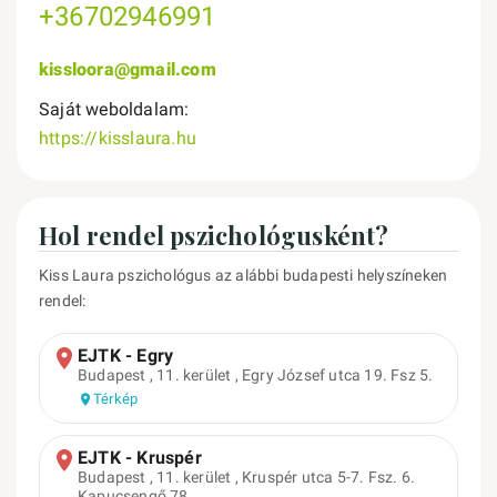
+36702946991
kissloora@gmail.com
Saját weboldalam:
https://kisslaura.hu
Hol rendel pszichológusként?
Kiss Laura pszichológus az alábbi budapesti helyszíneken
rendel:
EJTK - Egry
Budapest , 11. kerület , Egry József utca 19. Fsz 5.
Térkép
EJTK - Kruspér
Budapest , 11. kerület , Kruspér utca 5-7. Fsz. 6.
Kapucsengő 78.