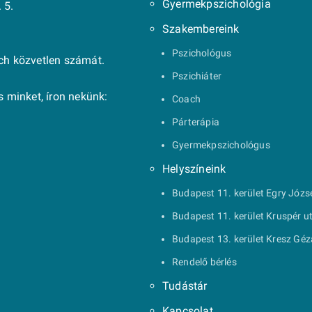
Gyermekpszichológia
 5.
Szakembereink
Pszichológus
ach közvetlen számát.
Pszichiáter
 minket, íron nekünk:
Coach
Párterápia
Gyermekpszichológus
Helyszíneink
Budapest 11. kerület Egry Józs
Budapest 11. kerület Kruspér u
Budapest 13. kerület Kresz Géz
Rendelő bérlés
Tudástár
Kapcsolat