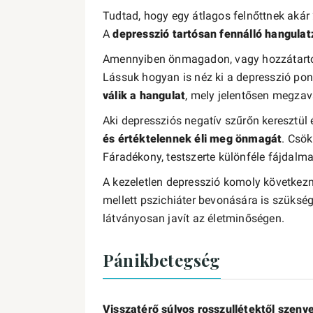
Tudtad, hogy egy átlagos felnőttnek akár
A
depresszió tartósan fennálló hangulat
Amennyiben önmagadon, vagy hozzátartoz
Lássuk hogyan is néz ki a depresszió pon
válik a hangulat
, mely jelentősen megzava
Aki depressziós negatív szűrőn keresztül é
és értéktelennek éli meg önmagát
. Csök
Fáradékony, testszerte különféle fájdalma
A kezeletlen depresszió komoly következm
mellett pszichiáter bevonására is szükség
látványosan javít az életminőségen.
Pánikbetegség
Visszatérő súlyos rosszullétektől szenv