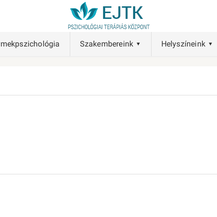
rmekpszichológia
Szakembereink
Helyszíneink