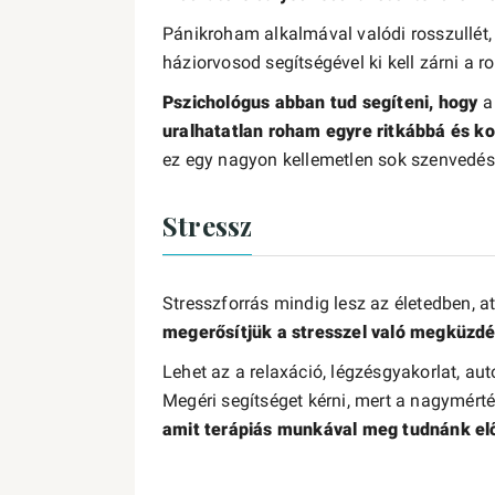
Pánikroham alkalmával valódi rosszullét, 
háziorvosod segítségével ki kell zárni a ro
Pszichológus abban tud segíteni, hogy
a 
uralhatatlan roham egyre ritkábbá és ko
ez egy nagyon kellemetlen sok szenvedést
Stressz
Stresszforrás mindig lesz az életedben, 
megerősítjük a stresszel való megküzd
Lehet az a relaxáció, légzésgyakorlat, au
Megéri segítséget kérni, mert a nagymért
amit terápiás munkával meg tudnánk el