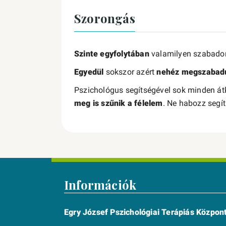
Szorongás
Szinte egyfolytában
valamilyen szabado
Egyedül
sokszor azért
nehéz megszabadu
Pszichológus segítségével sok minden átk
meg is szűnik a félelem
. Ne habozz segí
Információk
Egry József Pszichológiai Terápiás Közpon