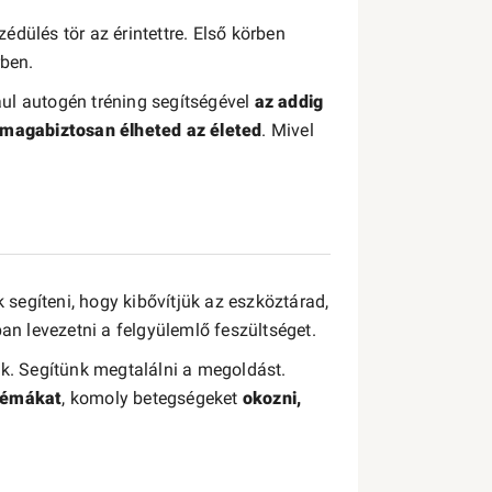
dülés tör az érintettre. Első körben
rben.
ául autogén tréning segítségével
az addig
l magabiztosan élheted az életed
. Mivel
segíteni, hogy kibővítjük az eszköztárad,
 levezetni a felgyülemlő feszültséget.
ik. Segítünk megtalálni a megoldást.
blémákat
, komoly betegségeket
okozni,