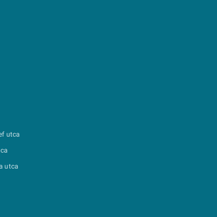
ef utca
tca
a utca