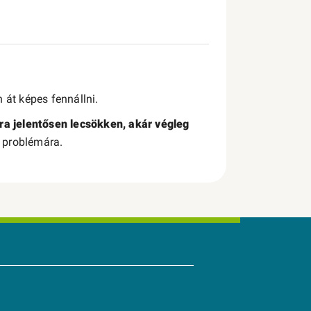
 át képes fennállni.
ra jelentősen lecsökken, akár végleg
 a problémára.