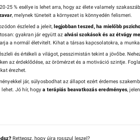
 20-25 % esélye is lehet arra, hogy az élete valamely szakasz
zavar
, melynek tüneteit a környezet is könnyedén felismeri.
ódon észleled a jeleit,
legjobban teszed, ha mielőbb pszich
tosan: gyakran jár együtt az
alvási szokások és az étvágy m
rja a normál életvitelt. Kihat a társas kapcsolatokra, a munkah
szleli és értékeli a világot, pesszimistán tekint a jövőbe. Neh
ken az érdeklődése, az örömérzet és a motiváció szintje. Fogl
kat érezhet.
ényekkel jár, súlyosbodhat az állapot ezért érdemes szakembe
 lehet. Jó hír, hogy
a terápiás beavatkozás eredményes
, jel
edsz?
Rettegsz, hogy újra rosszul leszel?