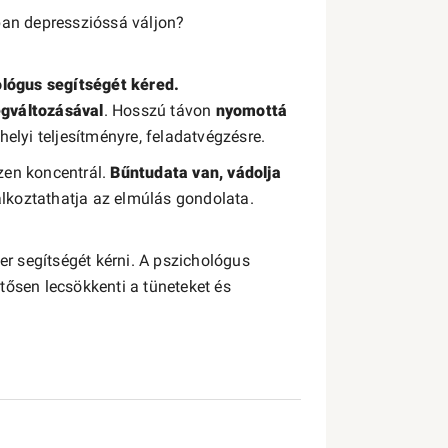
ában depresszióssá váljon?
ológus segítségét kéred.
egváltozásával
. Hosszú távon
nyomottá
elyi teljesítményre, feladatvégzésre.
ezen koncentrál.
Bűntudata van, vádolja
alkoztathatja az elmúlás gondolata.
r segítségét kérni. A pszichológus
entősen lecsökkenti a tüneteket és