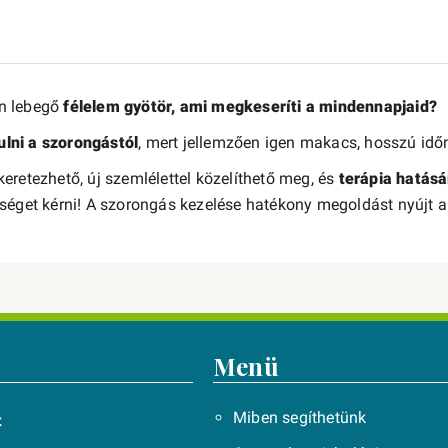
n lebegő
félelem gyötör, ami megkeseríti a mindennapjaid?
lni a szorongástól
, mert jellemzően igen makacs, hosszú időn
eretezhető, új szemlélettel közelíthető meg, és
terápia hatásá
tséget kérni! A szorongás kezelése hatékony megoldást nyújt
Menü
Miben segíthetünk
t