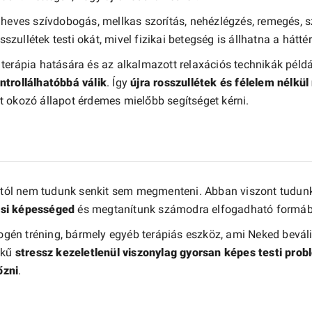
heves szívdobogás, mellkas szorítás, nehézlégzés, remegés, szé
sszullétek testi okát, mivel fizikai betegség is állhatna a hátté
terápia hatására és az alkalmazott relaxációs technikák péld
ntrollálhatóbbá válik
. Így
újra rosszullétek és félelem nélkü
 okozó állapot érdemes mielőbb segítséget kérni.
attól nem tudunk senkit sem megmenteni. Abban viszont tudunk 
ési képességed
és megtanítunk számodra elfogadható formában
togén tréning, bármely egyéb terápiás eszköz, ami Neked bevál
ékű
stressz kezeletlenül viszonylag gyorsan képes testi pro
őzni
.