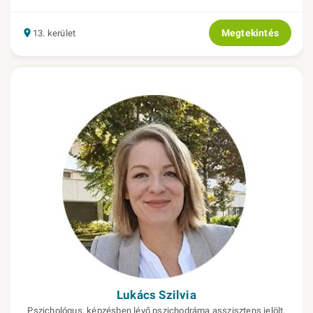
Megtekintés
13. kerület
Lukács Szilvia
Pszichológus, képzésben lévő pszichodráma asszisztens jelölt,