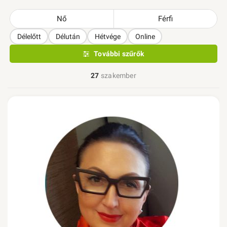
Nő
Férfi
Délelőtt
Délután
Hétvége
Online
További szűrők
27
szakember