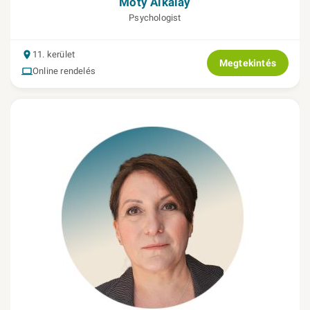
Moty Alkalay
Psychologist
11. kerület
Megtekintés
Online rendelés