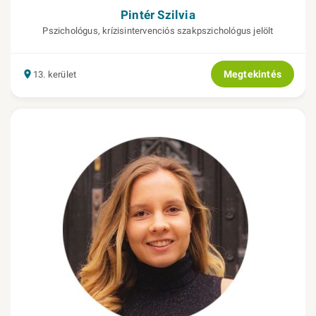
Pintér Szilvia
Pszichológus, krízisintervenciós szakpszichológus jelölt
Megtekintés
13. kerület