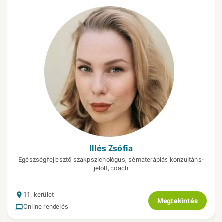
Illés Zsófia
Egészségfejlesztő szakpszichológus, sématerápiás konzultáns-
jelölt, coach
11. kerület
Megtekintés
Online rendelés