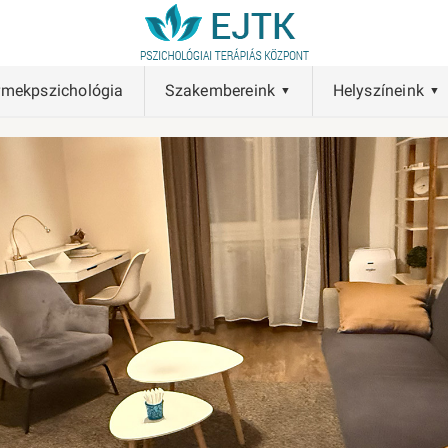
rmekpszichológia
Szakembereink
Helyszíneink