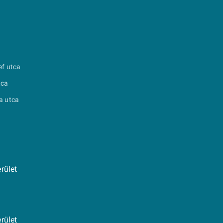
ef utca
tca
a utca
rület
rület