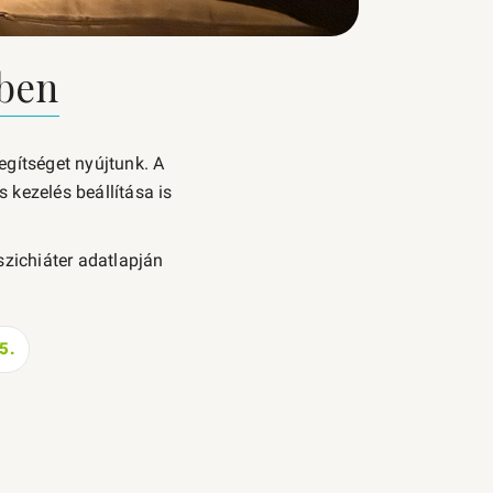
tben
egítséget nyújtunk. A
s kezelés beállítása is
zichiáter adatlapján
5.