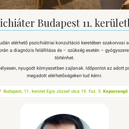
ichiáter Budapest 11. kerüle
budán elérhető pszichiátriai konzultáció keretében szakorvosi s
során a diagnózis felállítása és – szükség esetén – gyógyszere
történhet.
élyesen, nyugodt környezetben zajlanak. Időpontot az adott ps
megadott elérhetőségeken tud kérni.
Budapest, 11. kerület Egry József utca 19. Fsz. 5.
Kapucsengő 