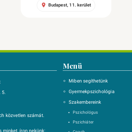
Budapest, 11. kerület
Menü
Miben segíthetünk
t
Gyermekpszichológia
 5.
Szakembereink
Pszichológus
ach közvetlen számát.
Pszichiáter
 minket, íron nekünk:
Coach