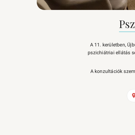
Psz
A 11. kerületben, Új
pszichiátriai ellátás 
A konzultációk szem