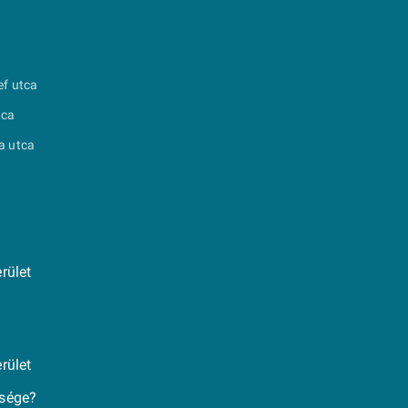
ef utca
tca
a utca
rület
rület
ksége?