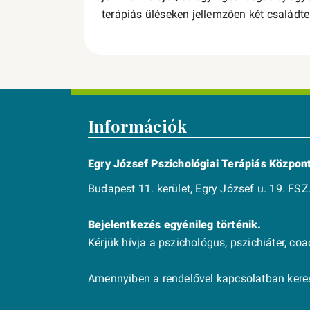
terápiás üléseken jellemzően két családt
Információk
Egry József Pszichológiai Terápiás Közpon
Budapest 11. kerület, Egry József u. 19. FSZ.
Bejelentkezés egyénileg történik.
Kérjük hívja a pszichológus, pszichiáter, co
Amennyiben a rendelővel kapcsolatban keres