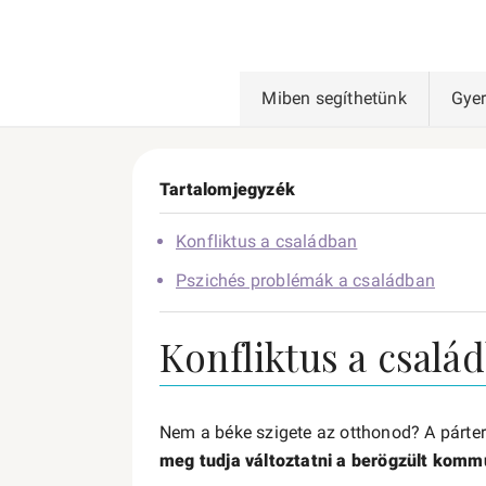
Miben segíthetünk
Gye
Tartalomjegyzék
Konfliktus a családban
Pszichés problémák a családban
Konfliktus a csalá
Nem a béke szigete az otthonod? A párterá
meg tudja változtatni a berögzült komm