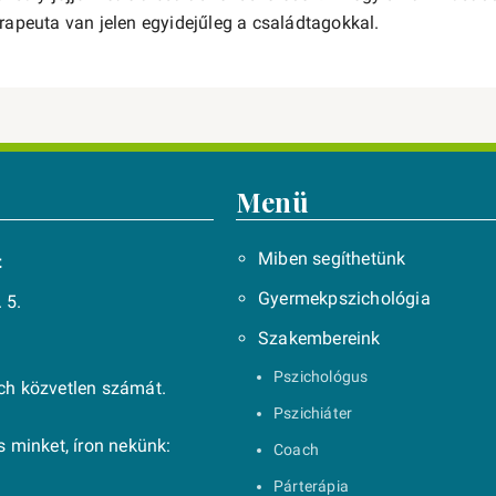
erapeuta van jelen egyidejűleg a családtagokkal.
Menü
Miben segíthetünk
t
Gyermekpszichológia
 5.
Szakembereink
Pszichológus
ach közvetlen számát.
Pszichiáter
 minket, íron nekünk:
Coach
Párterápia