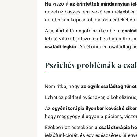
Ha
viszont
az érintettek mindannyian je
mivel az összes résztvevőben mélyebben t
mindenki a kapcsolat javítása érdekében a
A családot támogató szakember a
család
lefutó vitákat, játszmákat és higgadtan,
családi légkör
. A cél minden családtag
Pszichés problémák a csa
Nem ritka, hogy
az egyik családtag tüne
Lehet ez például evészavar, alkoholizmus
Az
egyéni terápia ilyenkor kevésbé sike
hogy meggyógyul ugyan a páciens, viszo
Ezekben az esetekben
a családterápia h
jelzőfunkcióját, és egy egészséges új egy