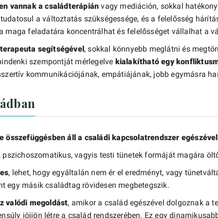
len vannak a családterápián
vagy mediáción, sokkal hatékon
udatosul a változtatás szükségessége, és a felelősség hárítá
 maga feladatára koncentrálhat és felelősséget vállalhat a vá
terapeuta segítségével
, sokkal könnyebb meglátni és megtörn
 mindenki szempontját mérlegelve
kialakítható egy konfliktus
 asszertív kommunikációjának, empátiájának, jobb egymásr
ládban
te összefüggésben áll a családi kapcsolatrendszer egészével
, pszichoszomatikus, vagyis testi tünetek formáját magára ölt
res
, lehet, hogy egyáltalán nem ér el eredményt, vagy tünetvál
nt egy másik családtag rövidesen megbetegszik.
oz valódi megoldást
, amikor a család egészével dolgoznak a te
ensúly jöjjön létre a család rendszerében. Ez egy dinamikusabb