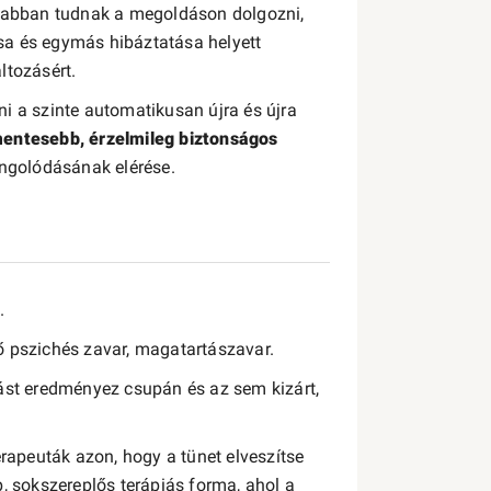
yabban tudnak a megoldáson dolgozni,
sa és egymás hibáztatása helyett
ltozásért.
i a szinte automatikusan újra és újra
mentesebb, érzelmileg biztonságos
a hangolódásának elérése.
.
ő pszichés zavar, magatartászavar.
tást eredményez csupán és az sem kizárt,
rapeuták azon, hogy a tünet elveszítse
, sokszereplős terápiás forma, ahol a