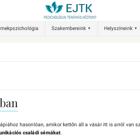
rmekpszichológia
Szakembereink
Helyszíneink
dban
piához hasonlóan, amikor kettőn áll a vásár itt is arról van 
unikációs családi sémákat
.