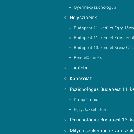
Gyermekpszichológus
Helyszíneink
Budapest 11. kerület Egry Józs
Budapest 11. kerület Kruspér u
Budapest 13. kerület Kresz Géz
Rendelő bérlés
Tudástár
Kapcsolat
Pszichológus Budapest 11. ke
Kruspér utca
Egry József utca
Pszichológus Budapest 13. ke
Milyen szakemberre van szü