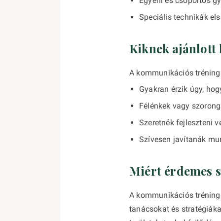
Egyéni és csoportos g
Speciális technikák els
Kiknek ajánlott
A kommunikációs tréning 
Gyakran érzik úgy, hogy
Félénkek vagy szorong
Szeretnék fejleszteni 
Szívesen javítanák mu
Miért érdemes s
A kommunikációs tréninge
tanácsokat és stratégiáka