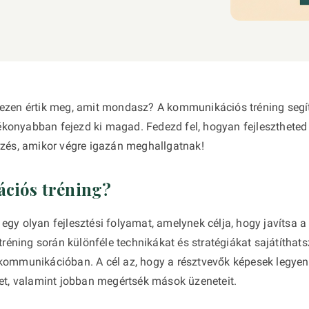
ezen értik meg, amit mondasz? A kommunikációs tréning segí
onyabban fejezd ki magad. Fedezd fel, hogyan fejlesztheted 
rzés, amikor végre igazán meghallgatnak!
ciós tréning?
gy olyan fejlesztési folyamat, amelynek célja, hogy javítsa a
tréning során különféle technikákat és stratégiákat sajátíthats
kommunikációban. A cél az, hogy a résztvevők képesek legyene
ket, valamint jobban megértsék mások üzeneteit.