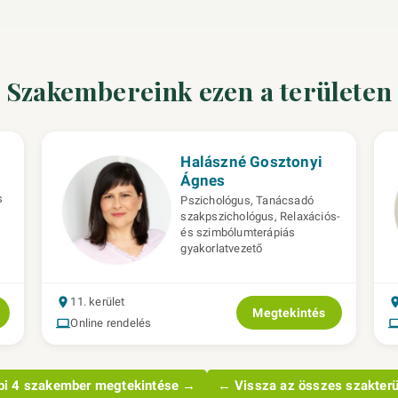
Szakembereink ezen a területen
Halászné Gosztonyi
Ágnes
s
Pszichológus, Tanácsadó
szakpszichológus, Relaxációs-
és szimbólumterápiás
gyakorlatvezető
11. kerület
Megtekintés
Online rendelés
bi 4 szakember megtekintése →
← Vissza az összes szakterü