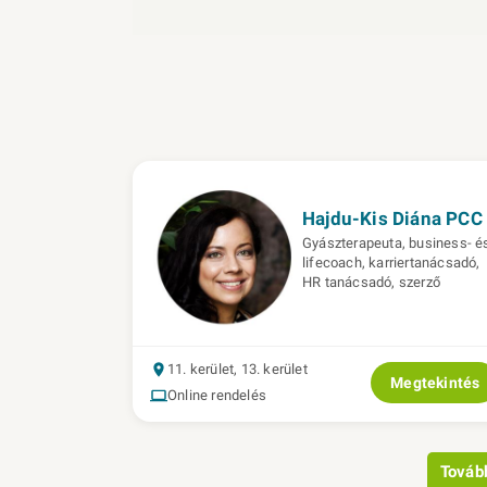
Hajdu-Kis Diána PCC
Gyászterapeuta, business- é
lifecoach, karriertanácsadó,
HR tanácsadó, szerző
11. kerület, 13. kerület
Megtekintés
Online rendelés
Továb