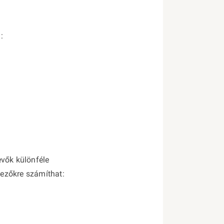
:
evők különféle
kezőkre számíthat: