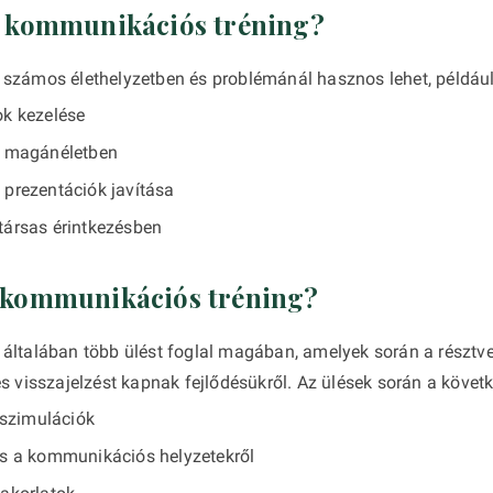
a kommunikációs tréning?
számos élethelyzetben és problémánál hasznos lehet, például
ok kezelése
a magánéletben
 prezentációk javítása
társas érintkezésben
a kommunikációs tréning?
általában több ülést foglal magában, amelyek során a résztv
s visszajelzést kapnak fejlődésükről. Az ülések során a követ
 szimulációk
és a kommunikációs helyzetekről