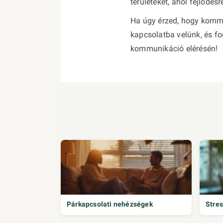
területeket, ahol fejlődé
Ha úgy érzed, hogy kommu
kapcsolatba velünk, és fo
kommunikáció elérésén!
Párkapcsolati nehézségek
Stres