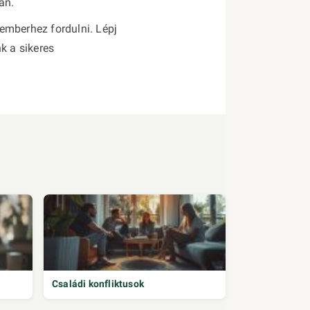
an.
emberhez fordulni. Lépj
k a sikeres
Családi konfliktusok