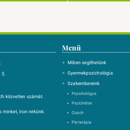
Menü
Miben segíthetünk
t
Gyermekpszichológia
 5.
Szakembereink
Pszichológus
ach közvetlen számát.
Pszichiáter
 minket, íron nekünk:
Coach
Párterápia