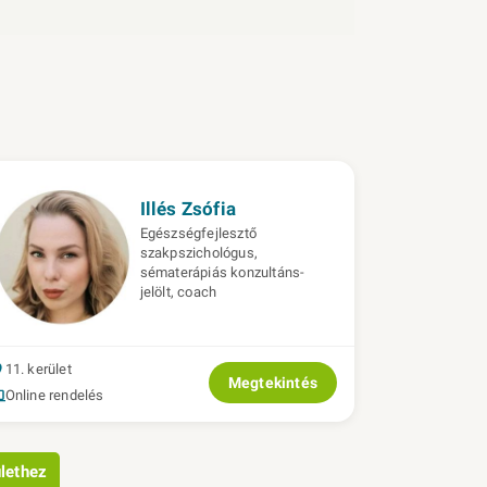
Illés Zsófia
Egészségfejlesztő
szakpszichológus,
sématerápiás konzultáns-
jelölt, coach
11. kerület
Megtekintés
Online rendelés
lethez