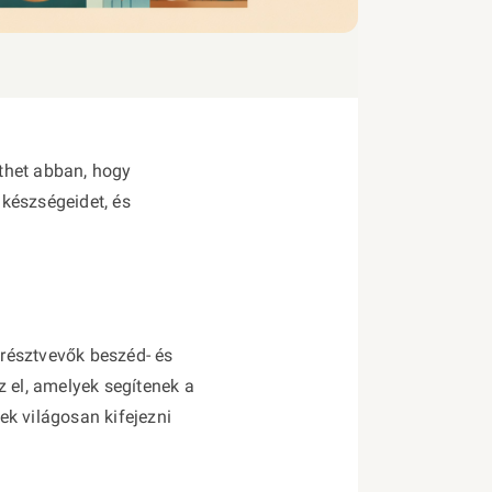
thet abban, hogy
készségeidet, és
 résztvevők beszéd- és
z el, amelyek segítenek a
k világosan kifejezni