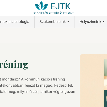
rmekpszichológia
Szakembereink
Helyszíneink
réning
mit mondasz? A kommunikációs tréning
tékonyabban fejezd ki magad. Fedezd fel,
tald meg, milyen érzés, amikor végre igazán