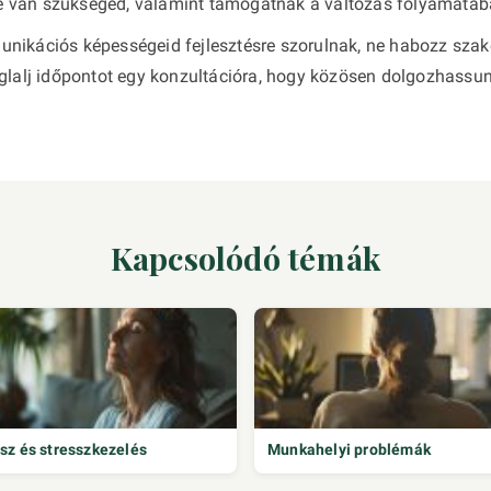
sre van szükséged, valamint támogatnak a változás folyamatáb
nikációs képességeid fejlesztésre szorulnak, ne habozz szak
glalj időpontot egy konzultációra, hogy közösen dolgozhassun
Kapcsolódó témák
sz és stresszkezelés
Munkahelyi problémák