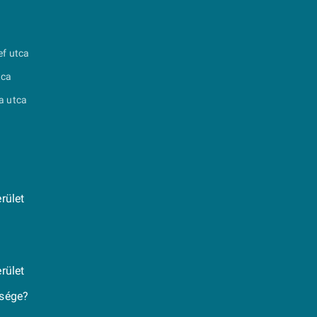
ef utca
tca
a utca
rület
rület
ksége?