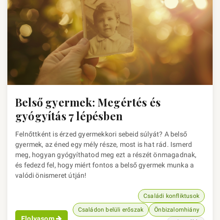
Belső gyermek: Megértés és
gyógyítás 7 lépésben
Felnőttként is érzed gyermekkori sebeid súlyát? A belső
gyermek, az éned egy mély része, most is hat rád. Ismerd
meg, hogyan gyógyíthatod meg ezt a részét önmagadnak,
és fedezd fel, hogy miért fontos a belső gyermek munka a
valódi önismeret útján!
Családi konfliktusok
Családon belüli erőszak
Önbizalomhiány
Elolvasom