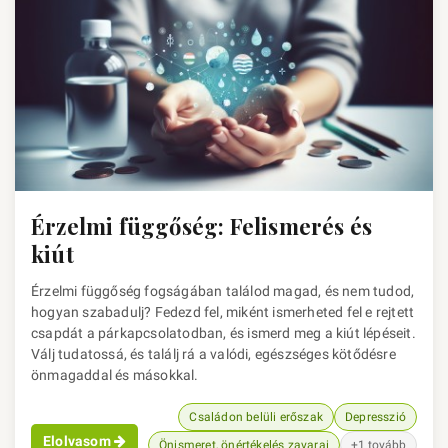
Érzelmi függőség: Felismerés és
kiút
Érzelmi függőség fogságában találod magad, és nem tudod,
hogyan szabadulj? Fedezd fel, miként ismerheted fel e rejtett
csapdát a párkapcsolatodban, és ismerd meg a kiút lépéseit.
Válj tudatossá, és találj rá a valódi, egészséges kötődésre
önmagaddal és másokkal.
Családon belüli erőszak
Depresszió
Elolvasom
Önismeret, önértékelés zavarai
+1 tovább