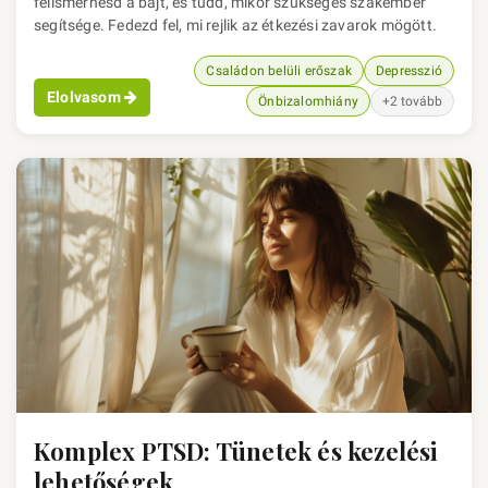
felismerhesd a bajt, és tudd, mikor szükséges szakember
segítsége. Fedezd fel, mi rejlik az étkezési zavarok mögött.
Családon belüli erőszak
Depresszió
Elolvasom
Önbizalomhiány
+2 tovább
Komplex PTSD: Tünetek és kezelési
lehetőségek