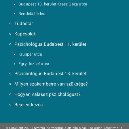
Budapest 13. kerület Kresz Géza utca
Rendelő bérlés
Tudástár
Kapcsolat
Pszichológus Budapest 11. kerület
Kruspér utca
Egry József utca
Pszichológus Budapest 13. kerület
Milyen szakemberre van szüksége?
Hogyan válassz pszichológust?
Bejelentkezés
© Copyright 2026 | Szerzői jog védelme alatt álló oldal. |
Az oldalt készítette:
X-