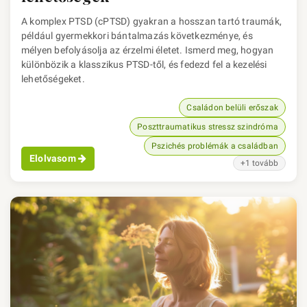
A komplex PTSD (cPTSD) gyakran a hosszan tartó traumák,
például gyermekkori bántalmazás következménye, és
mélyen befolyásolja az érzelmi életet. Ismerd meg, hogyan
különbözik a klasszikus PTSD-től, és fedezd fel a kezelési
lehetőségeket.
Családon belüli erőszak
Poszttraumatikus stressz szindróma
Pszichés problémák a családban
Elolvasom
+1 tovább