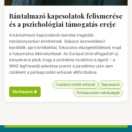
Bántalmazó kapcsolatok felismerése
és a pszichológiai támogatás ereje
A bántalmazó kapcsolatok csendes tragédiái
mindannyiunkat érinthetnek. Sokszor észrevétlenül
kezdődik: apró kritikákkal, fokozatos elszigetelődéssel, majd
a folyamatos lekicsinyléssel. Az Európai Unió elfogadott új
irányelvei is jelzik, hogy a probléma továbbra is égető – a
WHO legfrissebb jelentése szerint a pandémia után sem
csökkent a párkapcsolati erőszak előfordulása.
Családon belüli erőszak
Depresszió
Elolvasom
Párkapcsolati nehézségek